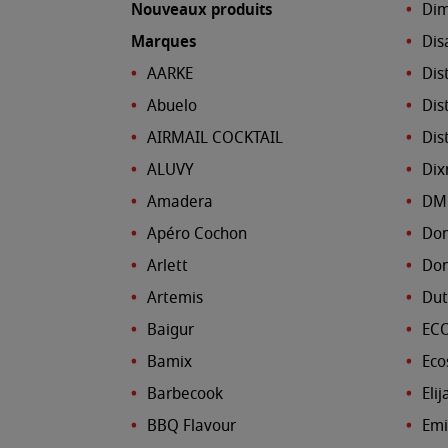
Nouveaux produits
Dim
Marques
Dis
AARKE
Dist
Abuelo
Dis
AIRMAIL COCKTAIL
Dis
ALUVY
Dix
Amadera
DM 
Apéro Cochon
Dom
Arlett
Don
Artemis
Dut
Baigur
ECO
Bamix
Eco
Barbecook
Eli
BBQ Flavour
Emi