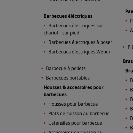
Pae
Barbecues éléctriques
P
Barbecues électriques sur
A
chariot - sur pied
Barbecues électriques à poser
Pi
Barbecues électriques Weber
Bras
Barbecue à pellets
Bra
Barbecues portables
B
Housses & accessoires pour
B
barbecues
B
Housses pour barbecue
B
Plats de cuisson au barbecue
B
Ustensiles pour barbecue
B
Accessoires de cuisson au