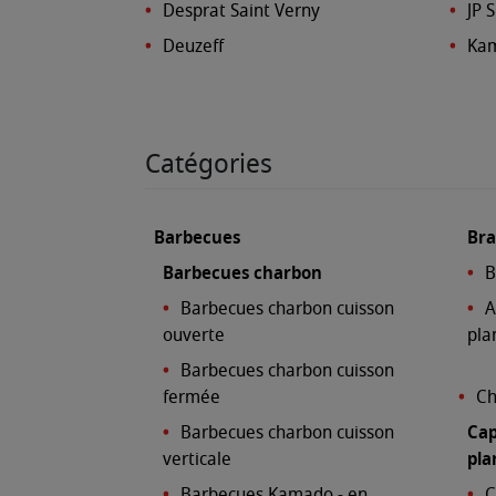
Desprat Saint Verny
JP 
Deuzeff
Kam
Catégories
Barbecues
Bra
Barbecues charbon
B
Barbecues charbon cuisson
A
ouverte
pla
Barbecues charbon cuisson
fermée
Ch
Barbecues charbon cuisson
Cap
verticale
pla
Barbecues Kamado - en
C