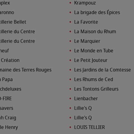
plex
Krampouz
aronno
La brigade des Épices
illerie Bellet
La Favorite
tillerie du Centre
La Maison du Rhum
tillerie du Centre
Le Marquier
neuf
Le Monde en Tube
Création
Le Petit Jouteur
aine des Terres Rouges
Les Jardins de la Comtesse
 Papa
Les Rhums de Ced
chdeluxes
Les Tontons Grilleurs
-FIRE
Lienbacher
savers
Lillie's Q
jah Craig
Lillie's Q
le Henry
LOUIS TELLIER