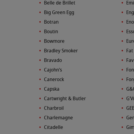
Belle de Brillet
Emi
Big Green Egg
Eng
Botran
Eno
Boutin
Ess
Bowmore
Eur
Bradley Smoker
Fat
Bravado
Fav
Cajohn's
Fon
Canerock
For
Capska
G&
Cartwright & Butler
G'V
Charbroil
GE
Charlemagne
Gen
Citadelle
Gim