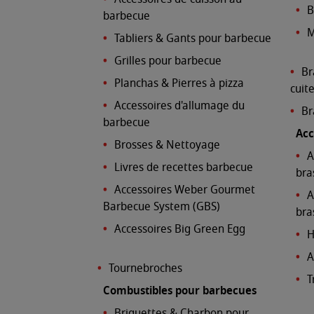
B
barbecue
M
Tabliers & Gants pour barbecue
Grilles pour barbecue
Br
Planchas & Pierres à pizza
cuit
Accessoires d'allumage du
Br
barbecue
Acc
Brosses & Nettoyage
A
Livres de recettes barbecue
bra
Accessoires Weber Gourmet
A
Barbecue System (GBS)
bra
Accessoires Big Green Egg
H
A
Tournebroches
T
Combustibles pour barbecues
Briquettes & Charbon pour