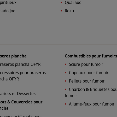
Spiritueux
Quai Sud
ado Joe
Roku
seros plancha
Combustibles pour fumoirs
raseros plancha OFYR
Sciure pour fumoir
ccessoires pour braseros
Copeaux pour fumoir
ncha OFYR
Pellets pour fumoir
Charbon & Briquettes po
ariots et Dessertes
fumoir
ots & Couvercles pour
Allume-feux pour fumoir
ncha
ouvercles/Capots pour