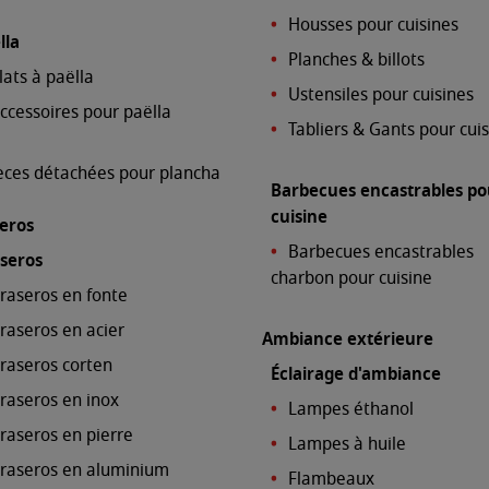
Housses pour cuisines
lla
Planches & billots
lats à paëlla
Ustensiles pour cuisines
ccessoires pour paëlla
Tabliers & Gants pour cui
èces détachées pour plancha
Barbecues encastrables po
cuisine
eros
Barbecues encastrables
seros
charbon pour cuisine
raseros en fonte
raseros en acier
Ambiance extérieure
raseros corten
Éclairage d'ambiance
raseros en inox
Lampes éthanol
raseros en pierre
Lampes à huile
raseros en aluminium
Flambeaux