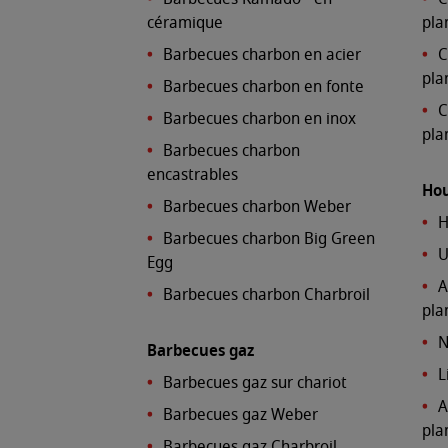
céramique
pla
Barbecues charbon en acier
C
pla
Barbecues charbon en fonte
C
Barbecues charbon en inox
pla
Barbecues charbon
encastrables
Hou
Barbecues charbon Weber
H
Barbecues charbon Big Green
U
Egg
A
Barbecues charbon Charbroil
pla
N
Barbecues gaz
L
Barbecues gaz sur chariot
A
Barbecues gaz Weber
pla
Barbecues gaz Charbroil