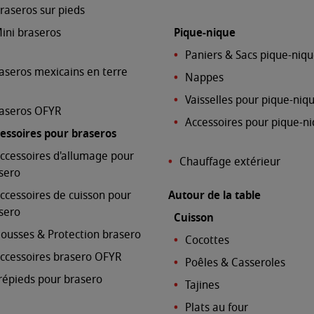
raseros sur pieds
ini braseros
Pique-nique
Paniers & Sacs pique-niq
aseros mexicains en terre
Nappes
e
Vaisselles pour pique-niq
aseros OFYR
Accessoires pour pique-n
essoires pour braseros
ccessoires d'allumage pour
Chauffage extérieur
sero
ccessoires de cuisson pour
Autour de la table
sero
Cuisson
ousses & Protection brasero
Cocottes
ccessoires brasero OFYR
Poêles & Casseroles
répieds pour brasero
Tajines
Plats au four