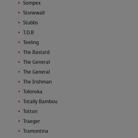
Sompex
Stonewall
Stubbs
T.D.B
Teeling
The Bastard
The General
The General
The Irishman
Tokinoka
Totally Bambou
Tottori
Traeger
Tramontina