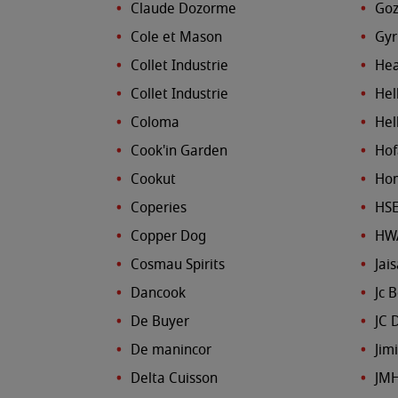
Claude Dozorme
Goz
Cole et Mason
Gyr
Collet Industrie
Hea
Collet Industrie
Hel
Coloma
Hel
Cook'in Garden
Hof
Cookut
Hom
Coperies
HS
Copper Dog
HW
Cosmau Spirits
Jai
Dancook
Jc 
De Buyer
JC 
De manincor
Jimi
Delta Cuisson
JMH