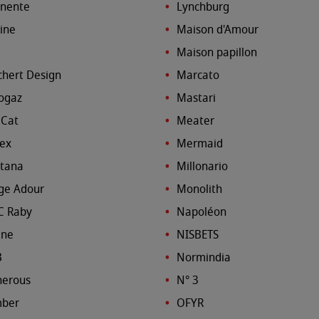
nente
Lynchburg
ine
Maison d'Amour
Maison papillon
chert Design
Marcato
ogaz
Mastari
 Cat
Meater
ex
Mermaid
tana
Millonario
ge Adour
Monolith
C Raby
Napoléon
ine
NISBETS
B
Normindia
erous
N° 3
ber
OFYR