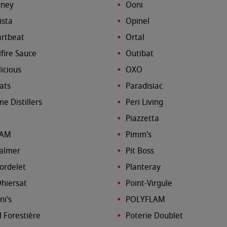
ney
Ooni
ista
Opinel
rtbeat
Ortal
lfire Sauce
Outibat
licious
OXO
ats
Paradisiac
e Distillers
Peri Living
E
Piazzetta
AM
Pimm's
salmer
Pit Boss
Bordelet
Planteray
Dhiersat
Point-Virgule
ni's
POLYFLAM
 Forestière
Poterie Doublet