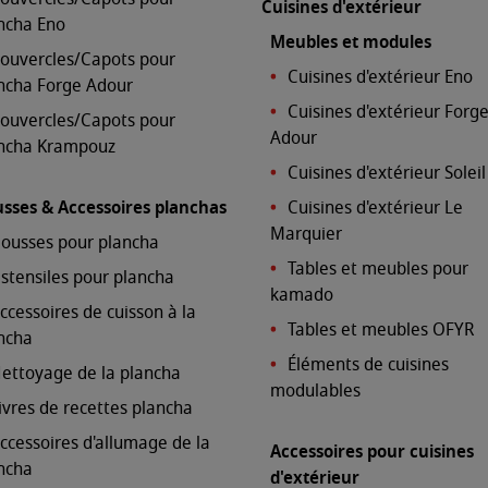
Cuisines d'extérieur
ncha Eno
Meubles et modules
ouvercles/Capots pour
Cuisines d'extérieur Eno
ncha Forge Adour
Cuisines d'extérieur Forg
ouvercles/Capots pour
Adour
ncha Krampouz
Cuisines d'extérieur Solei
sses & Accessoires planchas
Cuisines d'extérieur Le
Marquier
ousses pour plancha
Tables et meubles pour
stensiles pour plancha
kamado
ccessoires de cuisson à la
Tables et meubles OFYR
ncha
Éléments de cuisines
ettoyage de la plancha
modulables
ivres de recettes plancha
ccessoires d'allumage de la
Accessoires pour cuisines
ncha
d'extérieur