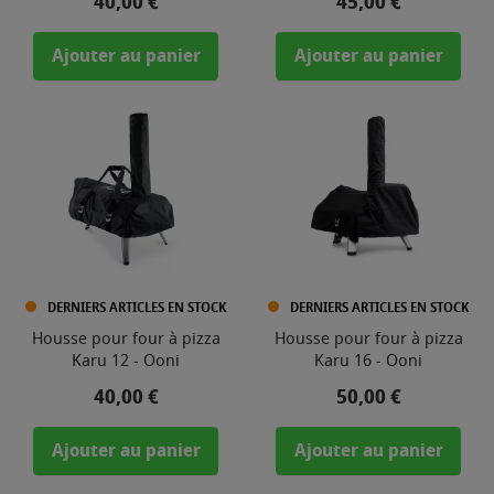
Prix
Prix
40,00 €
45,00 €
Ajouter au panier
Ajouter au panier
DERNIERS ARTICLES EN STOCK
DERNIERS ARTICLES EN STOCK
Housse pour four à pizza
Housse pour four à pizza
Karu 12 - Ooni
Karu 16 - Ooni
Prix
Prix
40,00 €
50,00 €
Ajouter au panier
Ajouter au panier