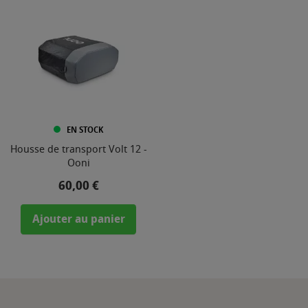
EN STOCK
Housse de transport Volt 12 -
Ooni
Prix
60,00 €
Ajouter au panier