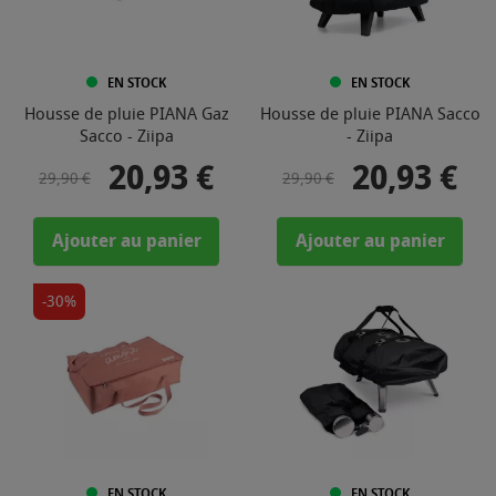
EN STOCK
EN STOCK
Housse de pluie PIANA Gaz
Housse de pluie PIANA Sacco
Sacco - Ziipa
- Ziipa
20,93 €
20,93 €
Prix de base
Prix
Prix de base
Prix
29,90 €
29,90 €
Ajouter au panier
Ajouter au panier
-30%
EN STOCK
EN STOCK