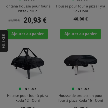
Fontana Housse pour four à
Housse pour four à pizza Fyra
Pizza - ZiiPa
12 - Ooni
20,93 €
Prix de base
Prix
Prix
40,00 €
29,90 €
Ajouter au panier
Ajouter au panier
FILTRER
EN STOCK
EN STOCK
Housse pour four à pizza
Housse de protection pour
Koda 12 - Ooni
four à pizza Koda 16 - Ooni