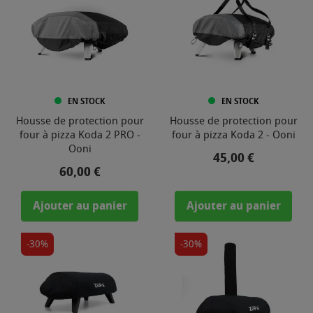
EN STOCK
EN STOCK
Housse de protection pour
Housse de protection pour
four à pizza Koda 2 PRO -
four à pizza Koda 2 - Ooni
Ooni
Prix
45,00 €
Prix
60,00 €
Ajouter au panier
Ajouter au panier
-30%
-30%