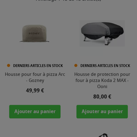
DERNIERS ARTICLES EN STOCK
DERNIERS ARTICLES EN STOCK
Housse pour four à pizza Arc
Housse de protection pour
- Gozney
four à pizza Koda 2 MAX -
Ooni
Prix
49,99 €
Prix
80,00 €
Ajouter au panier
Ajouter au panier