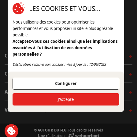
16430 Champniers - France
LES COOKIES ET VOUS...
05 45 22 98 09
Nous utilisons des cookies pour optimiser les
Nous envoyer un e-mail
performances et vous proposer un site le plus agréable
possible.
Acceptez-vous ces cookies ainsi que les implications
associées à l'utilisation de vos données
personnelles ?
CÔTÉ OUTDOOR
Continuer sans accepter
Déclaration relative aux cookies mise à jour le : 12/06/2023
CÔTÉ INDOOR
Configurer
AUTOUR DE LA TABLE
J'accepte
VENIR EN BOUTIQUE
© AUTOUR DU FEU
Tous droits réservés
Une réalisation