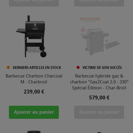
Ajouter au panier
Ajouter au panier
DERNIERS ARTICLES EN STOCK
VICTIME DE SON SUCCÈS
Barbecue Charbon Charcoal
Barbecue hybride gaz &
M - Charbroil
charbon "Gas2Coal 2.0 - 330"
Spécial Édition - Char-Broil
Prix
239,00 €
Prix
579,00 €
Ajouter au panier
Ajouter au panier