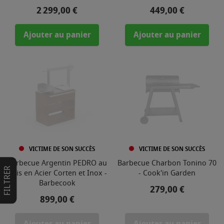
Prix
Prix
2 299,00 €
449,00 €
Ajouter au panier
Ajouter au panier
VICTIME DE SON SUCCÈS
VICTIME DE SON SUCCÈS
Barbecue Argentin PEDRO au
Barbecue Charbon Tonino 70
FILTRER
Bois en Acier Corten et Inox -
- Cook'in Garden
Barbecook
Prix
279,00 €
Prix
899,00 €