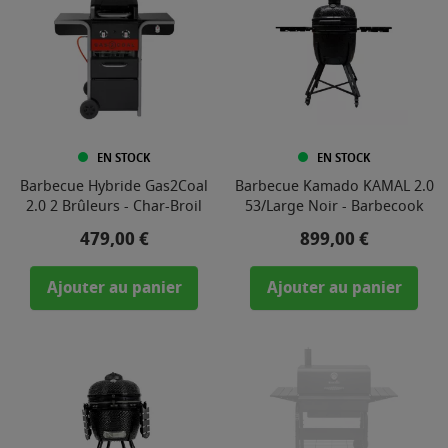
EN STOCK
EN STOCK
Barbecue Hybride Gas2Coal
Barbecue Kamado KAMAL 2.0
2.0 2 Brûleurs - Char-Broil
53/Large Noir - Barbecook
Prix
Prix
479,00 €
899,00 €
Ajouter au panier
Ajouter au panier