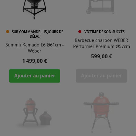
SUR COMMANDE - 15 JOURS DE
VICTIME DE SON SUCCÈS
DÉLAI
Barbecue charbon WEBER
Summit Kamado E6 Ø61cm -
Performer Premium Ø57cm
Weber
Prix
599,00 €
Prix
1 499,00 €
Ajouter au panier
Ajouter au panier