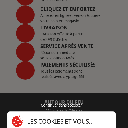
CLIQUEZ ET EMPORTEZ
Achetez en ligne et venez récupérer
votre colis en magasin
LIVRAISON
Livraison offerte à partir
de 299€ d’achat
SERVICE APRÈS VENTE
Réponse immédiate
sous 2 jours ouvrés
PAIEMENTS SÉCURISÉS
Tous les paiements sont
réalisés avec cryptage SSL
AUTOUR DU FEU
Continuer sans accepter
251 rue de la Génoise
16430 Champniers - France
LES COOKIES ET VOUS...
05 45 22 98 09