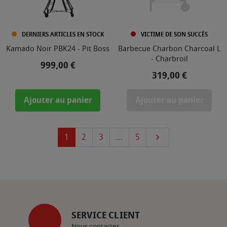
DERNIERS ARTICLES EN STOCK
VICTIME DE SON SUCCÈS
Kamado Noir PBK24 - Pit Boss
Barbecue Charbon Charcoal L
- Charbroil
Prix
999,00 €
Prix
319,00 €
Ajouter au panier
Ajouter au panier
Suivant
1
2
3
…
5

SERVICE CLIENT
Nous contacter