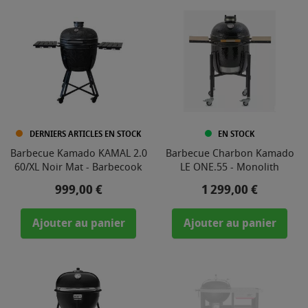
DERNIERS ARTICLES EN STOCK
EN STOCK
Barbecue Kamado KAMAL 2.0
Barbecue Charbon Kamado
60/XL Noir Mat - Barbecook
LE ONE.55 - Monolith
Prix
Prix
999,00 €
1 299,00 €
Ajouter au panier
Ajouter au panier