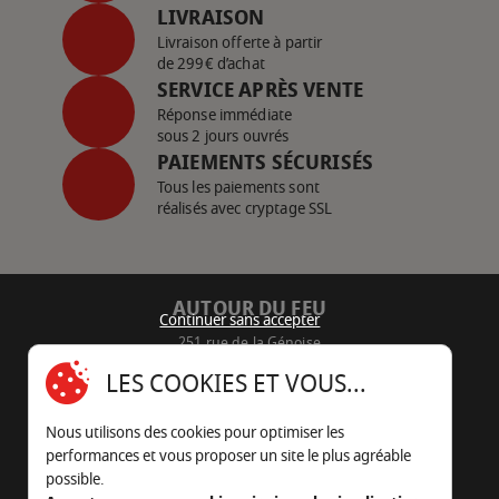
LIVRAISON
Livraison offerte à partir
de 299€ d’achat
SERVICE APRÈS VENTE
Réponse immédiate
sous 2 jours ouvrés
PAIEMENTS SÉCURISÉS
Tous les paiements sont
réalisés avec cryptage SSL
AUTOUR DU FEU
Continuer sans accepter
251 rue de la Génoise
16430 Champniers - France
LES COOKIES ET VOUS...
05 45 22 98 09
Nous utilisons des cookies pour optimiser les
Nous envoyer un e-mail
performances et vous proposer un site le plus agréable
possible.