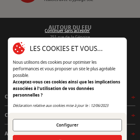
AUTOUR DU FEU
Continuer sans accepter
251 rue de la Génoise
16430 Champniers - France
LES COOKIES ET VOUS...
05 45 22 98 09
Nous utilisons des cookies pour optimiser les
Nous envoyer un e-mail
performances et vous proposer un site le plus agréable
possible.
Acceptez-vous ces cookies ainsi que les implications
associées à l'utilisation de vos données
personnelles ?
CÔTÉ OUTDOOR
Continuer sans accepter
Déclaration relative aux cookies mise à jour le : 12/06/2023
CÔTÉ INDOOR
Configurer
AUTOUR DE LA TABLE