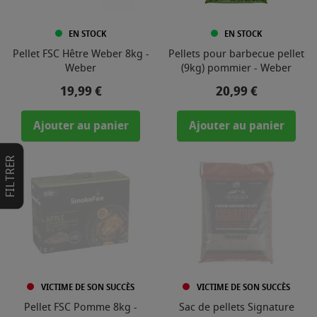
EN STOCK
EN STOCK
Pellet FSC Hêtre Weber 8kg -
Pellets pour barbecue pellet
Weber
(9kg) pommier - Weber
Prix
Prix
19,99 €
20,99 €
Ajouter au panier
Ajouter au panier
FILTRER
VICTIME DE SON SUCCÈS
VICTIME DE SON SUCCÈS
Pellet FSC Pomme 8kg -
Sac de pellets Signature