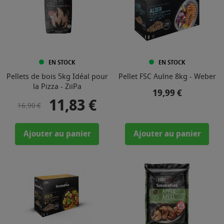
EN STOCK
EN STOCK
Pellets de bois 5kg Idéal pour
Pellet FSC Aulne 8kg - Weber
la Pizza - ZiiPa
Prix
19,99 €
11,83 €
Prix de base
Prix
16,90 €
Ajouter au panier
Ajouter au panier