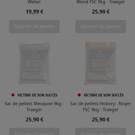
Weber
Blend FSC 9kg - Traeger
Prix
Prix
19,99 €
25,90 €
Ajouter au panier
Ajouter au panier
VICTIME DE SON SUCCÈS
VICTIME DE SON SUCCÈS
Sac de pellets Mesquite 9kg -
Sac de pellets Hickory - Noyer
Traeger
FSC 9kg - Traeger
Prix
Prix
25,90 €
25,90 €
Ajouter au panier
Ajouter au panier