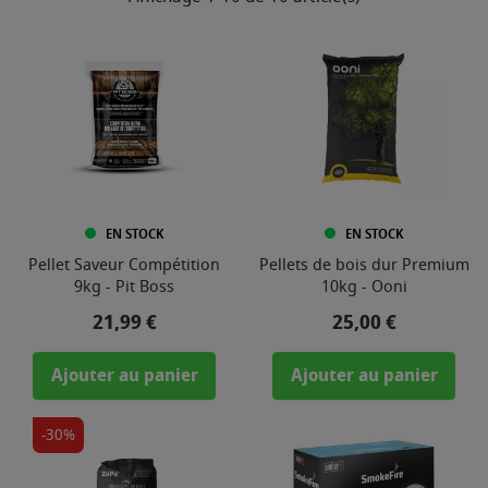
EN STOCK
EN STOCK
Pellet Saveur Compétition
Pellets de bois dur Premium
9kg - Pit Boss
10kg - Ooni
Prix
Prix
21,99 €
25,00 €
Ajouter au panier
Ajouter au panier
-30%