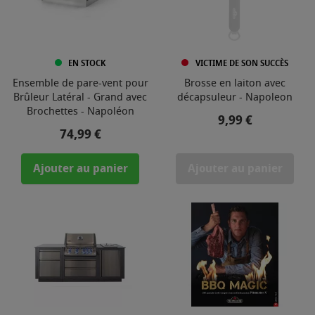
EN STOCK
VICTIME DE SON SUCCÈS
Ensemble de pare-vent pour
Brosse en laiton avec
Brûleur Latéral - Grand avec
décapsuleur - Napoleon
Brochettes - Napoléon
Prix
9,99 €
Prix
74,99 €
Ajouter au panier
Ajouter au panier