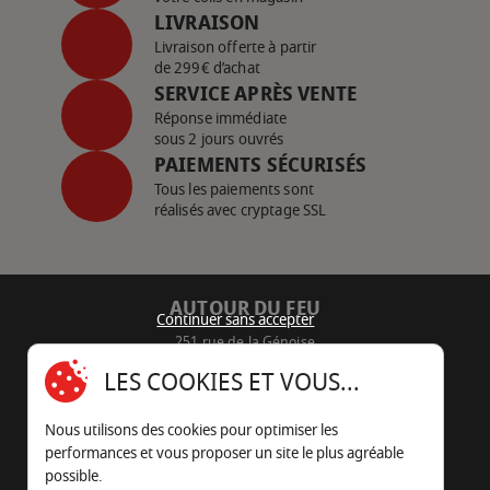
LIVRAISON
Livraison offerte à partir
de 299€ d’achat
SERVICE APRÈS VENTE
Réponse immédiate
sous 2 jours ouvrés
PAIEMENTS SÉCURISÉS
Tous les paiements sont
réalisés avec cryptage SSL
AUTOUR DU FEU
Continuer sans accepter
251 rue de la Génoise
16430 Champniers - France
LES COOKIES ET VOUS...
05 45 22 98 09
Nous utilisons des cookies pour optimiser les
Nous envoyer un e-mail
performances et vous proposer un site le plus agréable
possible.