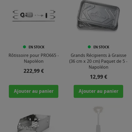
EN STOCK
EN STOCK
Rôtissoire pour PRO665 -
Grands Récipients à Graisse
Napoléon
(36 cm x 20 cm) Paquet de 5 -
Napoléon
Prix
222,99 €
Prix
12,99 €
Ajouter au panier
Ajouter au panier