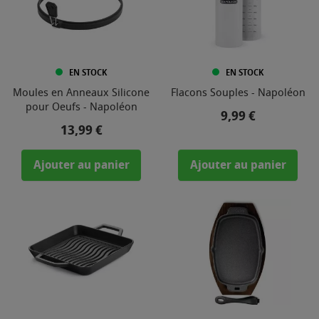
EN STOCK
EN STOCK
Moules en Anneaux Silicone
Flacons Souples - Napoléon
pour Oeufs - Napoléon
Prix
9,99 €
Prix
13,99 €
Ajouter au panier
Ajouter au panier