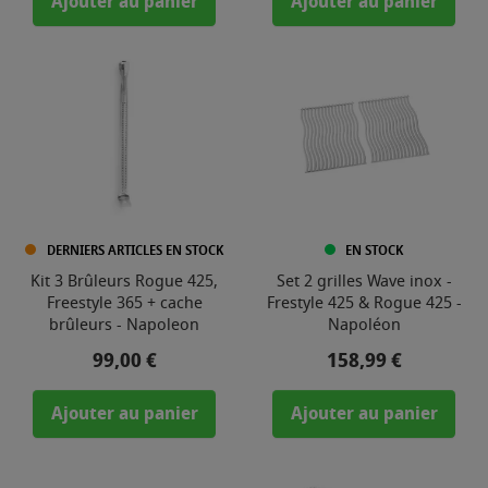
Ajouter au panier
Ajouter au panier
DERNIERS ARTICLES EN STOCK
EN STOCK
Kit 3 Brûleurs Rogue 425,
Set 2 grilles Wave inox -
Freestyle 365 + cache
Frestyle 425 & Rogue 425 -
brûleurs - Napoleon
Napoléon
Prix
Prix
99,00 €
158,99 €
Ajouter au panier
Ajouter au panier