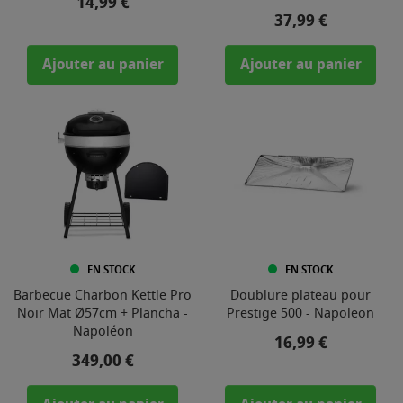
Prix
14,99 €
Prix
37,99 €
Ajouter au panier
Ajouter au panier
EN STOCK
EN STOCK
Barbecue Charbon Kettle Pro
Doublure plateau pour
Noir Mat Ø57cm + Plancha -
Prestige 500 - Napoleon
Napoléon
Prix
16,99 €
Prix
349,00 €