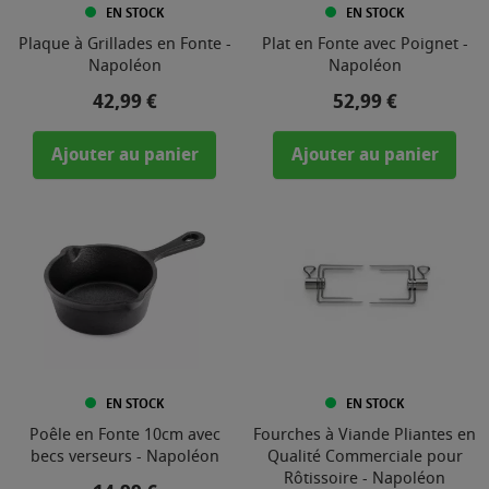
EN STOCK
EN STOCK
Plaque à Grillades en Fonte -
Plat en Fonte avec Poignet -
Napoléon
Napoléon
Prix
Prix
42,99 €
52,99 €
Ajouter au panier
Ajouter au panier
EN STOCK
EN STOCK
Poêle en Fonte 10cm avec
Fourches à Viande Pliantes en
becs verseurs - Napoléon
Qualité Commerciale pour
Rôtissoire - Napoléon