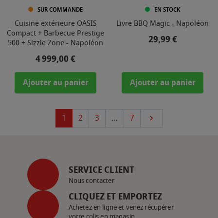
SUR COMMANDE
EN STOCK
Cuisine extérieure OASIS
Livre BBQ Magic - Napoléon
Compact + Barbecue Prestige
Prix
29,99 €
500 + Sizzle Zone - Napoléon
Prix
4 999,00 €
Ajouter au panier
Ajouter au panier
Suivant
1
2
3
…
7

SERVICE CLIENT
Nous contacter
CLIQUEZ ET EMPORTEZ
Achetez en ligne et venez récupérer
votre colis en magasin