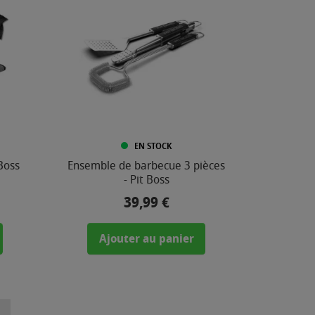
EN STOCK
Boss
Ensemble de barbecue 3 pièces
- Pit Boss
39,99 €
Prix
Ajouter au panier