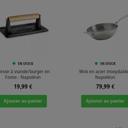
EN STOCK
EN STOCK
resse à viande/burger en
Wok en acier inoxydable
Fonte - Napoléon
Napoléon
19,99 €
79,99 €
Prix
Prix
Ajouter au panier
Ajouter au panier