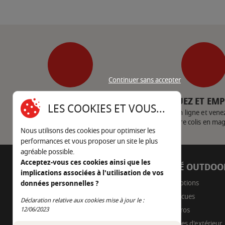
Continuer sans accepter
SERVICE CLIENT
CLIQUEZ ET EM
LES COOKIES ET VOUS...
Nous contacter
Achetez en ligne et vene
votre colis en ma
Nous utilisons des cookies pour optimiser les
performances et vous proposer un site le plus
agréable possible.
Acceptez-vous ces cookies ainsi que les
AUTOUR DU FEU
CÔTÉ OUTDOO
implications associées à l'utilisation de vos
05 45 22 98 09
Promotions
données personnelles ?
Barbecues
Nous envoyer un e-mail
Déclaration relative aux cookies mise à jour le :
Continuer sans accepter
Braseros
12/06/2023
Cuisines d'extérieur