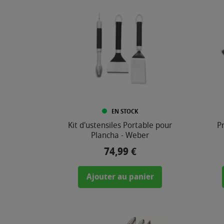
-
2
2
3
,
0
0
€
EN STOCK
Kit d'ustensiles Portable pour
P
Plancha - Weber
74,99 €
Prix
COULEUR
Ajouter au panier
COMPOSITION