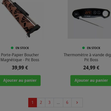
EN STOCK
EN STOCK
Porte-Papier Boucher
Thermomètre à viande digi
Magnétique - Pit Boss
Pit Boss
39,99 €
24,99 €
Prix
Prix
Ajouter au panier
Ajouter au panier
Suivant
1
2
3
…
6
