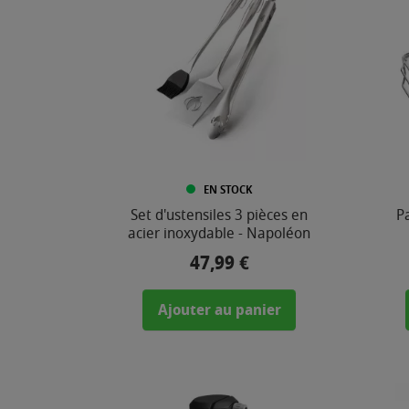
MATIÈRE
EN STOCK
Set d'ustensiles 3 pièces en
Pa
acier inoxydable - Napoléon
47,99 €
Prix
Ajouter au panier