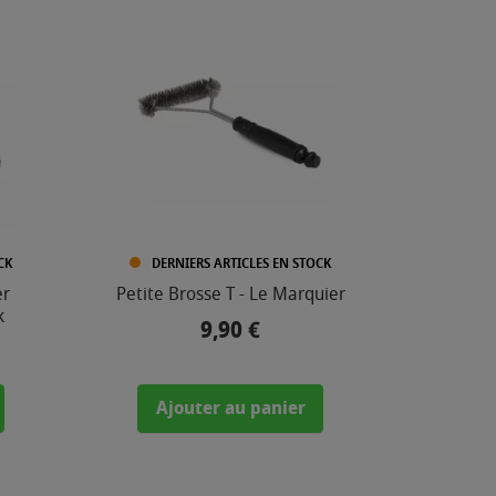
CK
DERNIERS ARTICLES EN STOCK
er
Petite Brosse T - Le Marquier
k
9,90 €
Prix
Ajouter au panier