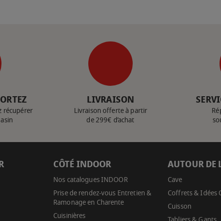
PORTEZ
LIVRAISON
SERVI
z récupérer
Livraison offerte à partir
Ré
gasin
de 299€ d’achat
so
R
CÔTÉ INDOOR
AUTOUR DE 
Nos catalogues INDOOR
Cave
Prise de rendez-vous Entretien &
Coffrets & Idées
Ramonage en Charente
Cuisson
Cuisinières
Tabliers & Gants