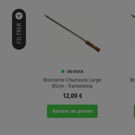
I
L
T
R
E
FILTRER
R
P
A
R
MARQUE
EN STOCK
Brochette Churrasco Large
Br
85cm - Tramontina
PRIX
12,00 €
Prix
5
,
Ajouter au panier
0
0
€