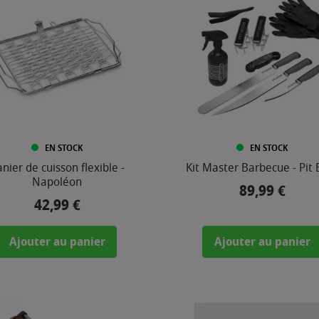
EN STOCK
EN STOCK
nier de cuisson flexible -
Kit Master Barbecue - Pit 
Napoléon
89,99 €
Prix
42,99 €
Prix
Ajouter au panier
Ajouter au panier