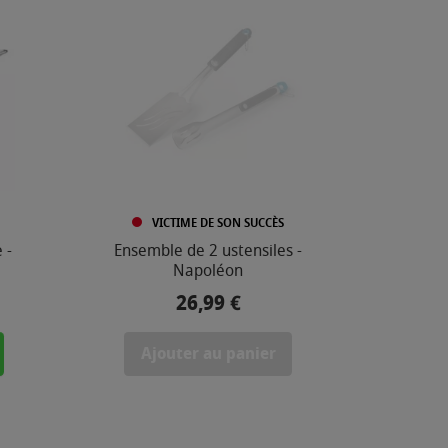
VICTIME DE SON SUCCÈS
 -
Ensemble de 2 ustensiles -
Napoléon
26,99 €
Prix
Ajouter au panier