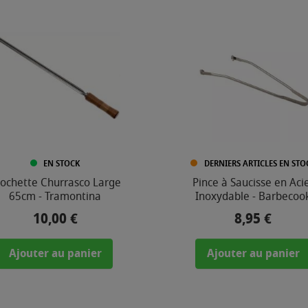
EN STOCK
DERNIERS ARTICLES EN STO
ochette Churrasco Large
Pince à Saucisse en Aci
65cm - Tramontina
Inoxydable - Barbecoo
10,00 €
8,95 €
Prix
Prix
Ajouter au panier
Ajouter au panier