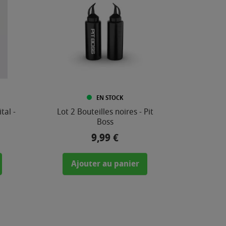
EN STOCK
tal -
Lot 2 Bouteilles noires - Pit
Boss
9,99 €
Prix
Ajouter au panier