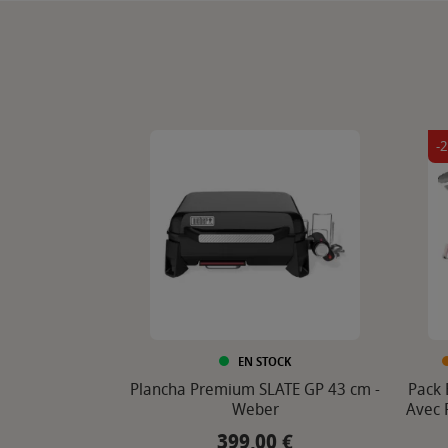
-
EN STOCK
Plancha Premium SLATE GP 43 cm -
Pack 
Weber
Avec 
399,00 €
Prix