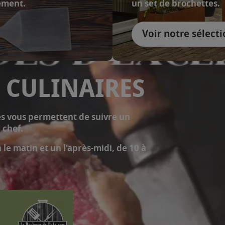
pement.
un set de brochettes.
Voir notre sélect
 CULINAIRES
res vous permettent de suivre un
n chef.
le matin et un l'après-midi, de 10 à