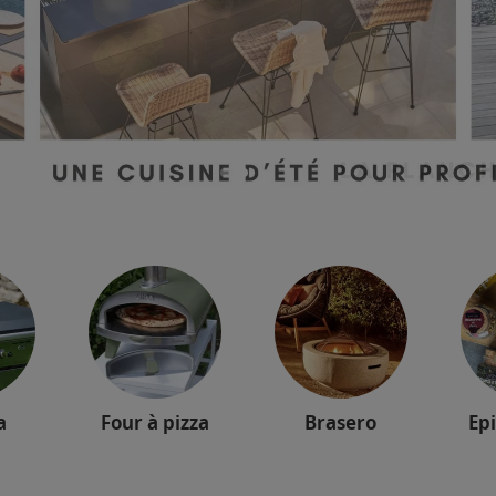
1
2
3
a
Four à pizza
Brasero
Epi