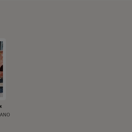
K
PLANO