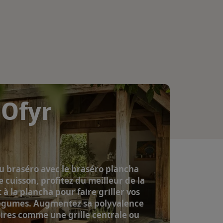
 Ofyr
 du braséro avec le braséro plancha
e cuisson, profitez du meilleur de la
à la plancha pour faire griller vos
légumes. Augmentez sa polyvalence
ires comme une grille centrale ou