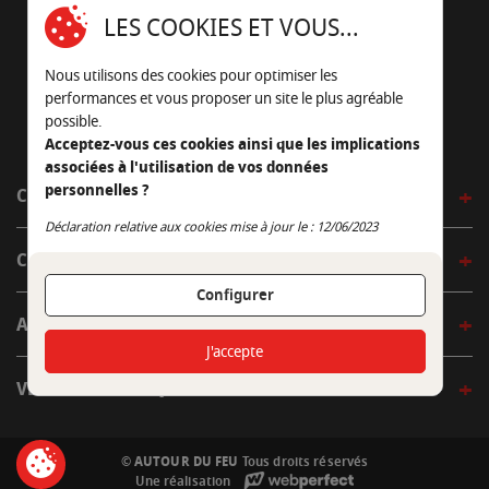
16430 Champniers - France
LES COOKIES ET VOUS...
05 45 22 98 09
Nous utilisons des cookies pour optimiser les
Nous envoyer un e-mail
performances et vous proposer un site le plus agréable
possible.
Acceptez-vous ces cookies ainsi que les implications
associées à l'utilisation de vos données
personnelles ?
CÔTÉ OUTDOOR
Continuer sans accepter
Déclaration relative aux cookies mise à jour le : 12/06/2023
CÔTÉ INDOOR
Configurer
AUTOUR DE LA TABLE
J'accepte
VENIR EN BOUTIQUE
© AUTOUR DU FEU
Tous droits réservés
Une réalisation