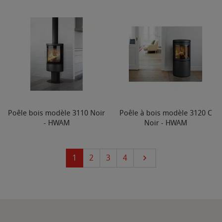
Poêle bois modèle 3110 Noir
Poêle à bois modèle 3120 C
- HWAM
Noir - HWAM
Suivant
1
2
3
4
