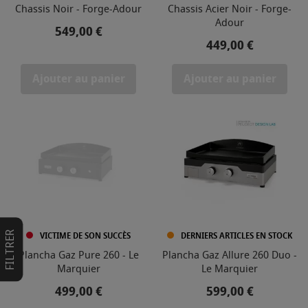
Chassis Noir - Forge-Adour
Chassis Acier Noir - Forge-
Adour
Prix
549,00 €
Prix
449,00 €
Ajouter au panier
Ajouter au panier
FILTRER
VICTIME DE SON SUCCÈS
DERNIERS ARTICLES EN STOCK
Plancha Gaz Pure 260 - Le
Plancha Gaz Allure 260 Duo -
Marquier
Le Marquier
Prix
Prix
499,00 €
599,00 €