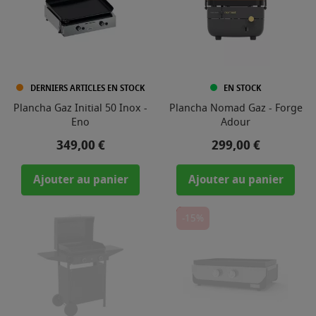
DERNIERS ARTICLES EN STOCK
EN STOCK
Plancha Gaz Initial 50 Inox -
Plancha Nomad Gaz - Forge
Eno
Adour
Prix
Prix
349,00 €
299,00 €
Ajouter au panier
Ajouter au panier
-15%