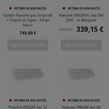
VICTIME DE SON SUCCÈS
VICTIME DE SON SUCCÈS
Combo Plancha gaz Origin 60
Plancha ORIGINAL Gaz 260
+ Chariot et Capot - Forge
DUO - Le Marquier
Adour
339,15 €
Prix de base
Prix
399,00 €
Prix
749,00 €
Ajouter au panier
Ajouter au panier
VICTIME DE SON SUCCÈS
VICTIME DE SON SUCCÈS
Plancha ORIGIN Gaz 75
Plancha ORIGIN Gaz 60