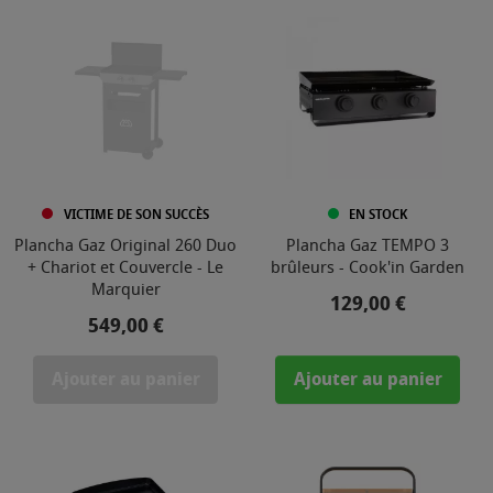
VICTIME DE SON SUCCÈS
EN STOCK
Plancha Gaz Original 260 Duo
Plancha Gaz TEMPO 3
+ Chariot et Couvercle - Le
brûleurs - Cook'in Garden
Marquier
Prix
129,00 €
Prix
549,00 €
Ajouter au panier
Ajouter au panier