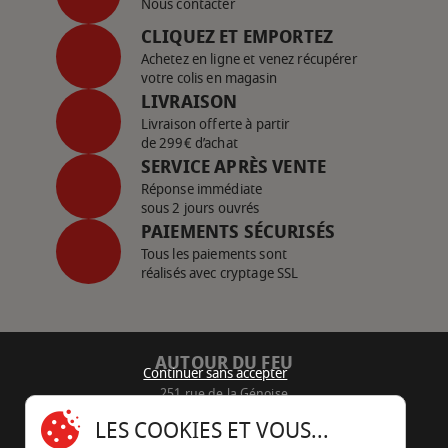
Nous contacter
CLIQUEZ ET EMPORTEZ
Achetez en ligne et venez récupérer
votre colis en magasin
LIVRAISON
Livraison offerte à partir
de 299€ d’achat
SERVICE APRÈS VENTE
Réponse immédiate
sous 2 jours ouvrés
PAIEMENTS SÉCURISÉS
Tous les paiements sont
réalisés avec cryptage SSL
AUTOUR DU FEU
Continuer sans accepter
251 rue de la Génoise
16430 Champniers - France
LES COOKIES ET VOUS...
05 45 22 98 09