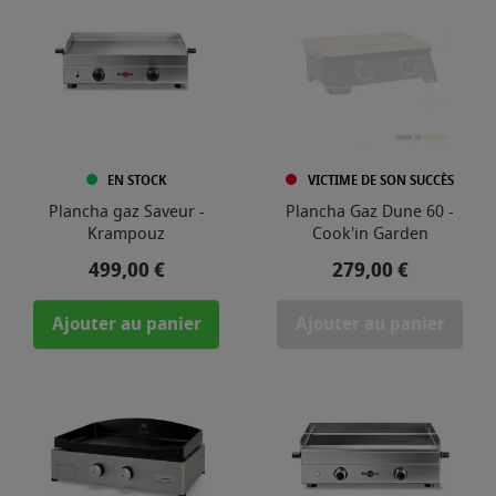
EN STOCK
VICTIME DE SON SUCCÈS
Plancha gaz Saveur -
Plancha Gaz Dune 60 -
Krampouz
Cook'in Garden
Prix
Prix
499,00 €
279,00 €
Ajouter au panier
Ajouter au panier