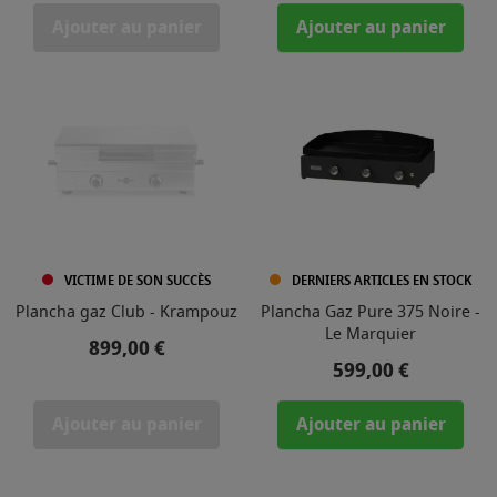
Ajouter au panier
Ajouter au panier
VICTIME DE SON SUCCÈS
DERNIERS ARTICLES EN STOCK
Plancha gaz Club - Krampouz
Plancha Gaz Pure 375 Noire -
Le Marquier
Prix
899,00 €
Prix
599,00 €
Ajouter au panier
Ajouter au panier