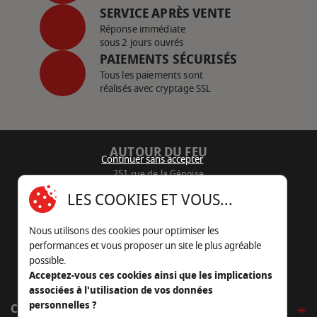
SERVICE APRÈS VENTE
Réponse immédiate
sous 2 jours ouvrés
PAIEMENTS SÉCURISÉS
Tous les paiements sont
réalisés avec cryptage SSL
AUTOUR DU FEU
Continuer sans accepter
251 rue de la Génoise
16430 Champniers - France
LES COOKIES ET VOUS...
05 45 22 98 09
Nous utilisons des cookies pour optimiser les
Nous envoyer un e-mail
performances et vous proposer un site le plus agréable
possible.
Acceptez-vous ces cookies ainsi que les implications
associées à l'utilisation de vos données
personnelles ?
CÔTÉ OUTDOOR