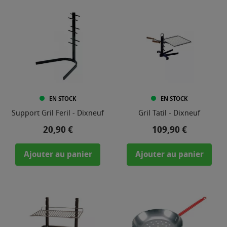
EN STOCK
EN STOCK
Support Gril Feril - Dixneuf
Gril Tatil - Dixneuf
Prix
Prix
20,90 €
109,90 €
Ajouter au panier
Ajouter au panier