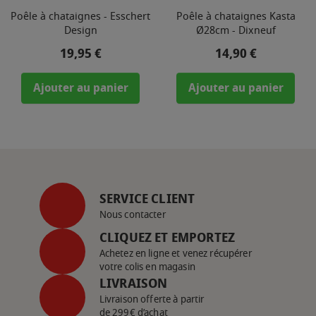
Poêle à chataignes - Esschert
Poêle à chataignes Kasta
Design
Ø28cm - Dixneuf
Prix
Prix
19,95 €
14,90 €
Ajouter au panier
Ajouter au panier
SERVICE CLIENT
Nous contacter
CLIQUEZ ET EMPORTEZ
Achetez en ligne et venez récupérer
votre colis en magasin
LIVRAISON
Livraison offerte à partir
de 299€ d’achat