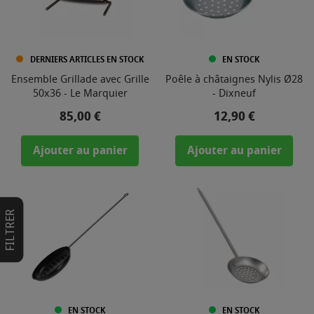
DERNIERS ARTICLES EN STOCK
EN STOCK
Ensemble Grillade avec Grille
Poêle à châtaignes Nylis Ø28
50x36 - Le Marquier
- Dixneuf
Prix
Prix
85,00 €
12,90 €
Ajouter au panier
Ajouter au panier
FILTRER
EN STOCK
EN STOCK