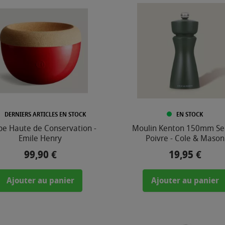
DERNIERS ARTICLES EN STOCK
EN STOCK
e Haute de Conservation -
Moulin Kenton 150mm Se
Emile Henry
Poivre - Cole & Mason
99,90 €
19,95 €
Prix
Prix
Ajouter au panier
Ajouter au panier