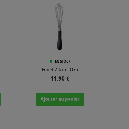
EN STOCK
Fouet 23cm - Oxo
11,90 €
Prix
Ajouter au panier