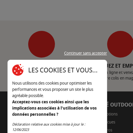
Continuer sans accepter
SERVICE CLIENT
CLIQUEZ ET EM
LES COOKIES ET VOUS...
Nous contacter
Achetez en ligne et vene
votre colis en ma
Nous utilisons des cookies pour optimiser les
performances et vous proposer un site le plus
agréable possible.
Acceptez-vous ces cookies ainsi que les
AUTOUR DU FEU
CÔTÉ OUTDOO
implications associées à l'utilisation de vos
05 45 22 98 09
Promotions
données personnelles ?
Barbecues
Nous envoyer un e-mail
Déclaration relative aux cookies mise à jour le :
Continuer sans accepter
Braseros
12/06/2023