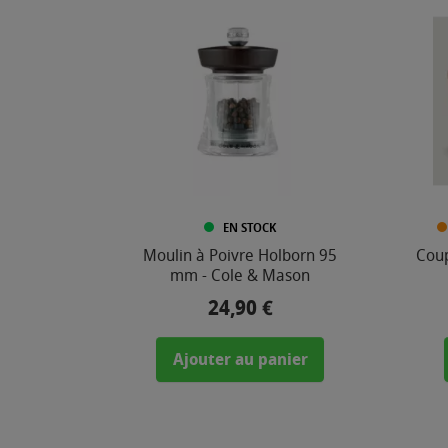
COULEUR
COMPOSITION
EN STOCK
Moulin à Poivre Holborn 95
Coup
mm - Cole & Mason
24,90 €
Prix
MATIÈRE
Ajouter au panier