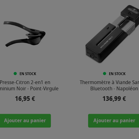
EN STOCK
EN STOCK
Presse-Citron 2-en1 en
Thermomètre à Viande San
minium Noir - Point-Virgule
Bluetooth - Napoléon
16,95 €
136,99 €
Prix
Prix
Ajouter au panier
Ajouter au panier