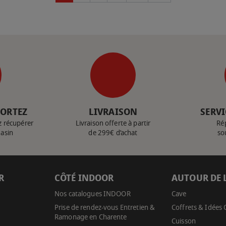
PORTEZ
LIVRAISON
SERVI
z récupérer
Livraison offerte à partir
Ré
gasin
de 299€ d’achat
so
R
CÔTÉ INDOOR
AUTOUR DE 
Nos catalogues INDOOR
Cave
Prise de rendez-vous Entretien &
Coffrets & Idées
Ramonage en Charente
Cuisson