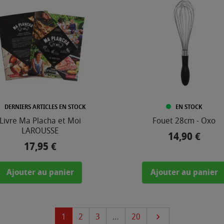
DERNIERS ARTICLES EN STOCK
EN STOCK
Livre Ma Placha et Moi
Fouet 28cm - Oxo
LAROUSSE
14,90 €
Prix
17,95 €
Prix
Ajouter au panier
Ajouter au panier
Suivant
1
2
3
…
20
