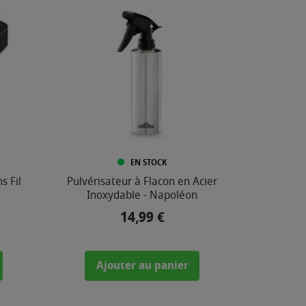
EN STOCK
s Fil
Pulvérisateur à Flacon en Acier
Inoxydable - Napoléon
14,99 €
Prix
Ajouter au panier