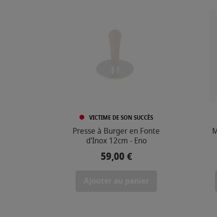
,
0
0
€
-
2
7
0
,
VICTIME DE SON SUCCÈS
0
Presse à Burger en Fonte
M
0
d'Inox 12cm - Eno
59,00 €
Prix
€
Ajouter au panier
COULEUR