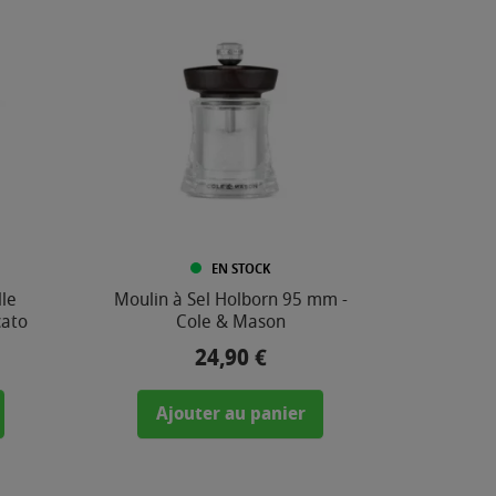
EN STOCK
le
Moulin à Sel Holborn 95 mm -
cato
Cole & Mason
24,90 €
Prix
Ajouter au panier