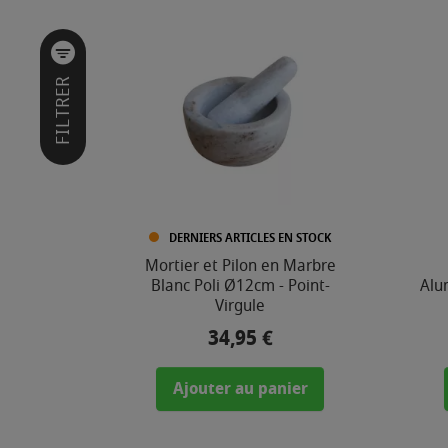
I
L
T
R
E
FILTRER
R
P
A
R
CATÉGORIES
DERNIERS ARTICLES EN STOCK
Mortier et Pilon en Marbre
Blanc Poli Ø12cm - Point-
Alu
MARQUE
Virgule
34,95 €
Prix
Ajouter au panier
PRIX
2