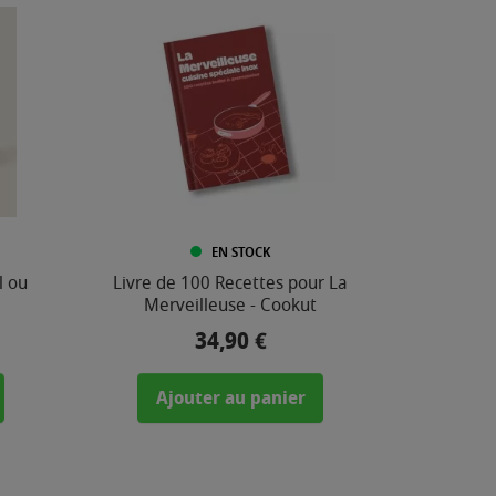
EN STOCK
l ou
Livre de 100 Recettes pour La
Merveilleuse - Cookut
34,90 €
Prix
Ajouter au panier