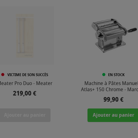
VICTIME DE SON SUCCÈS
EN STOCK
eater Pro Duo - Meater
Machine à Pâtes Manuel
Atlas+ 150 Chrome - Mar
219,00 €
Prix
99,90 €
Prix
Ajouter au panier
Ajouter au panier