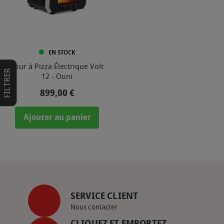
EN STOCK
Four à Pizza Électrique Volt
FILTRER
12 - Ooni
Prix
899,00 €
Ajouter au panier
SERVICE CLIENT
Nous contacter
CLIQUEZ ET EMPORTEZ