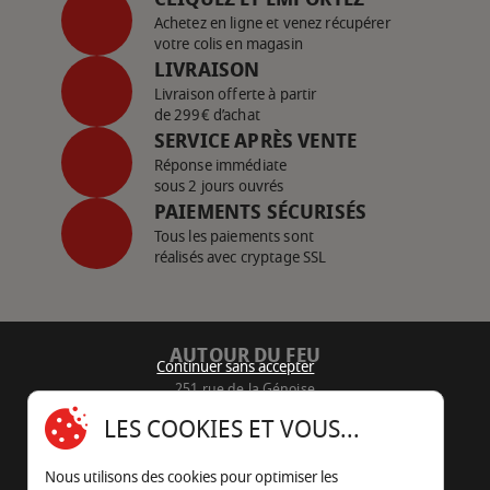
Achetez en ligne et venez récupérer
votre colis en magasin
LIVRAISON
Livraison offerte à partir
de 299€ d’achat
SERVICE APRÈS VENTE
Réponse immédiate
sous 2 jours ouvrés
PAIEMENTS SÉCURISÉS
Tous les paiements sont
réalisés avec cryptage SSL
AUTOUR DU FEU
Continuer sans accepter
251 rue de la Génoise
16430 Champniers - France
LES COOKIES ET VOUS...
05 45 22 98 09
Nous utilisons des cookies pour optimiser les
Nous envoyer un e-mail