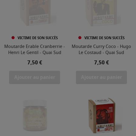
VICTIME DE SON SUCCÈS
VICTIME DE SON SUCCÈS
Moutarde Erable Cranberrie -
Moutarde Curry Coco - Hugo
Henri Le Gentil - Quai Sud
Le Costaud - Quai Sud
Prix
Prix
7,50 €
7,50 €
Ajouter au panier
Ajouter au panier