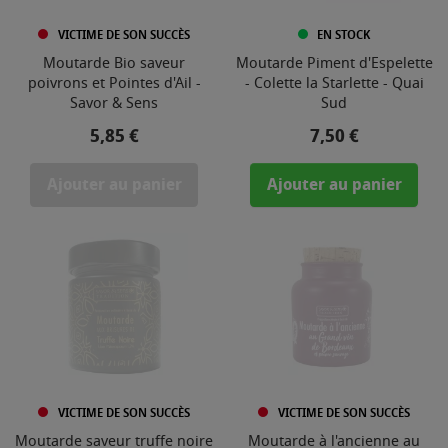
VICTIME DE SON SUCCÈS
EN STOCK
Moutarde Bio saveur
Moutarde Piment d'Espelette
poivrons et Pointes d'Ail -
- Colette la Starlette - Quai
Savor & Sens
Sud
Prix
Prix
5,85 €
7,50 €
Ajouter au panier
Ajouter au panier
VICTIME DE SON SUCCÈS
VICTIME DE SON SUCCÈS
Moutarde saveur truffe noire
Moutarde à l'ancienne au