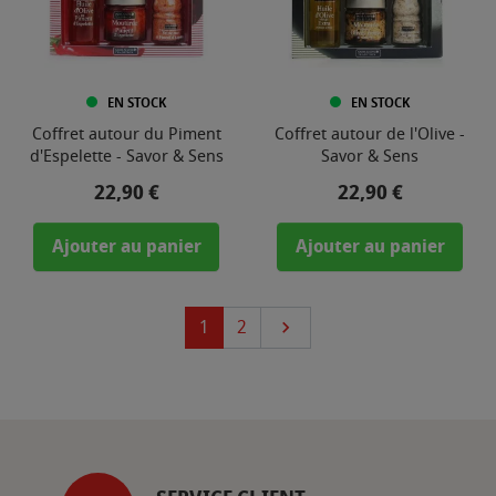
EN STOCK
EN STOCK
Coffret autour du Piment
Coffret autour de l'Olive -
d'Espelette - Savor & Sens
Savor & Sens
Prix
Prix
22,90 €
22,90 €
Ajouter au panier
Ajouter au panier
Suivant
1
2
