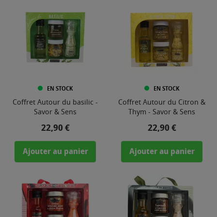
EN STOCK
EN STOCK
Coffret Autour du basilic -
Coffret Autour du Citron &
Savor & Sens
Thym - Savor & Sens
Prix
Prix
22,90 €
22,90 €
Ajouter au panier
Ajouter au panier