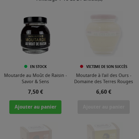
EN STOCK
VICTIME DE SON SUCCÈS
Moutarde au Moût de Raisin -
Moutarde à l'ail des Ours -
Savor & Sens
Domaine des Terres Rouges
Prix
Prix
7,50 €
6,60 €
Ajouter au panier
Ajouter au panier