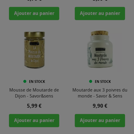
Ajouter au panier
Ajouter au panier
EN STOCK
EN STOCK
Mousse de Moutarde de
Moutarde aux 3 poivres du
Dijon - Savor&sens
monde - Savor & Sens
Prix
Prix
5,99 €
9,90 €
Ajouter au panier
Ajouter au panier