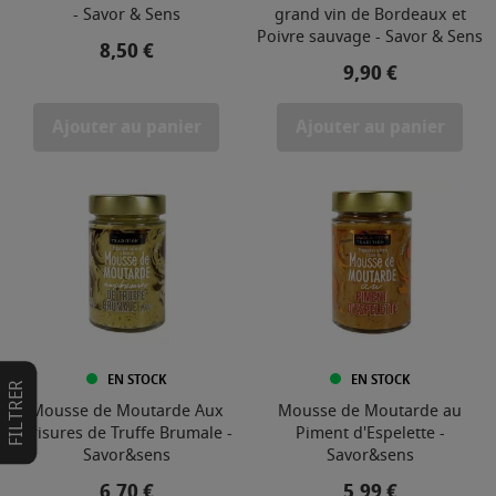
- Savor & Sens
grand vin de Bordeaux et
Poivre sauvage - Savor & Sens
Prix
8,50 €
Prix
9,90 €
Ajouter au panier
Ajouter au panier
EN STOCK
EN STOCK
FILTRER
Mousse de Moutarde Aux
Mousse de Moutarde au
Brisures de Truffe Brumale -
Piment d'Espelette -
Savor&sens
Savor&sens
Prix
Prix
6,70 €
5,99 €