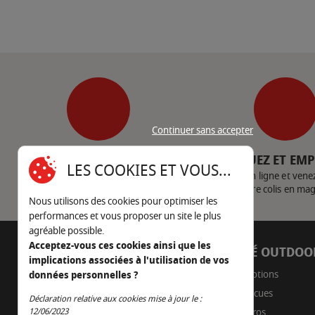
Continuer sans accepter
SERVICE CLIENT
CLIQUEZ ET EM
LES COOKIES ET VOUS...
Nous contacter
Achetez en ligne et vene
votre colis en ma
Nous utilisons des cookies pour optimiser les
performances et vous proposer un site le plus
agréable possible.
Acceptez-vous ces cookies ainsi que les
AUTOUR DU FEU
CÔTÉ OUTDOO
implications associées à l'utilisation de vos
05 45 22 98 09
Promotions
données personnelles ?
Barbecues
Nous envoyer un e-mail
Déclaration relative aux cookies mise à jour le :
Continuer sans accepter
Braseros
12/06/2023