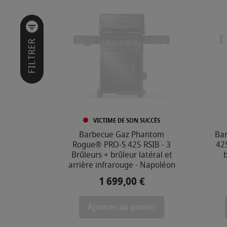
I
L
T
R
E
FILTRER
R
P
A
R
MARQUE
VICTIME DE SON SUCCÈS
Barbecue Gaz Phantom
Ba
Rogue® PRO-S 425 RSIB - 3
425
PRIX
Brûleurs + brûleur latéral et
b
arrière infrarouge - Napoléon
3
4
1 699,00 €
Prix
9
,
Ajouter au panier
0
0