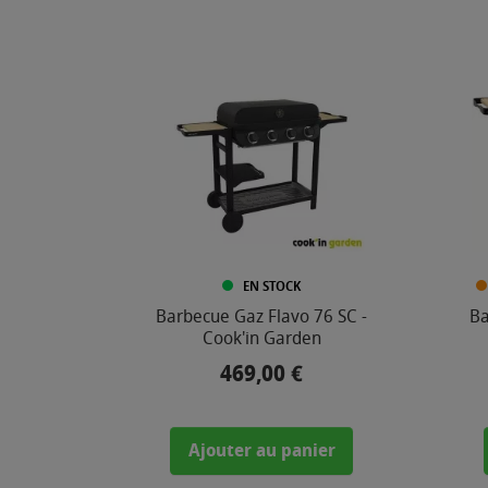
€
-
1
6
9
9
,
0
0
EN STOCK
Barbecue Gaz Flavo 76 SC -
Ba
Cook'in Garden
€
469,00 €
Prix
COULEUR
Ajouter au panier