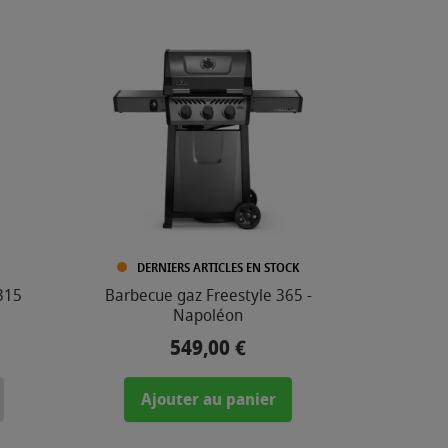
DERNIERS ARTICLES EN STOCK
315
Barbecue gaz Freestyle 365 -
Napoléon
549,00 €
Prix
Ajouter au panier