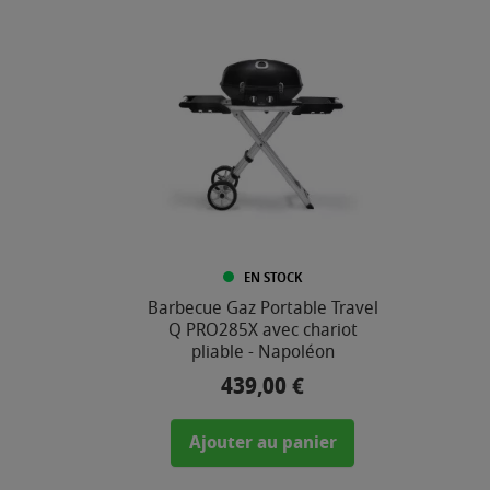
EN STOCK
Barbecue Gaz Portable Travel
Q PRO285X avec chariot
pliable - Napoléon
439,00 €
Prix
Ajouter au panier