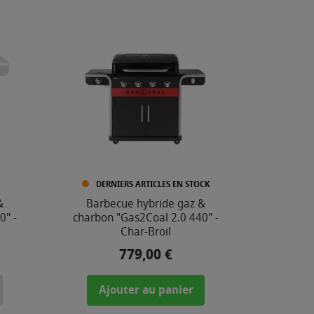
DERNIERS ARTICLES EN STOCK
&
Barbecue hybride gaz &
0" -
charbon "Gas2Coal 2.0 440" -
Char-Broil
779,00 €
Prix
Ajouter au panier