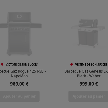
VICTIME DE SON SUCCÈS
VICTIME DE SON SUCCÈS
becue Gaz Rogue 425 RSB -
Barbecue Gaz Genesis E-
Napoléon
Black - Weber
969,00 €
999,00 €
Prix
Prix
Ajouter au panier
Ajouter au panier