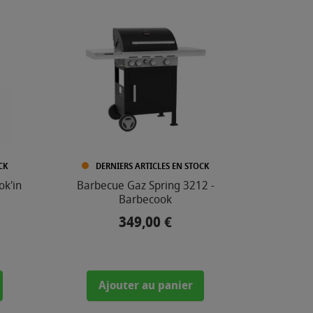
CK
DERNIERS ARTICLES EN STOCK
ok'in
Barbecue Gaz Spring 3212 -
Barbecook
349,00 €
Prix
Ajouter au panier