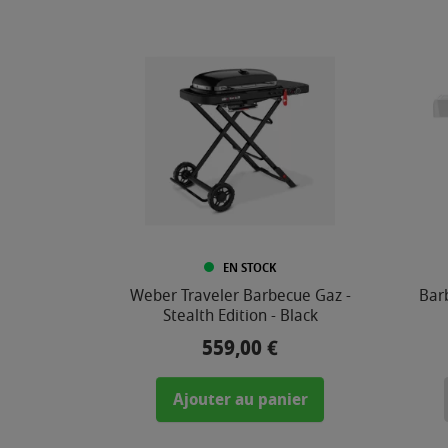
MATIÈRE
EN STOCK
Weber Traveler Barbecue Gaz -
Bar
Stealth Edition - Black
559,00 €
Prix
Ajouter au panier