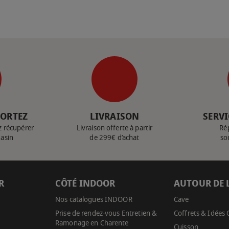
PORTEZ
LIVRAISON
SERVI
z récupérer
Livraison offerte à partir
Ré
gasin
de 299€ d’achat
so
R
CÔTÉ INDOOR
AUTOUR DE 
Nos catalogues INDOOR
Cave
Prise de rendez-vous Entretien &
Coffrets & Idées
Ramonage en Charente
Cuisson