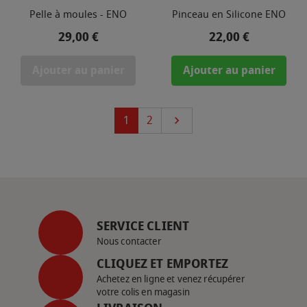
Pelle à moules - ENO
Pinceau en Silicone ENO
Prix
Prix
29,00 €
22,00 €
Ajouter au panier
Ajouter au panier
Suivant
1
2

SERVICE CLIENT
Nous contacter
CLIQUEZ ET EMPORTEZ
Achetez en ligne et venez récupérer
votre colis en magasin