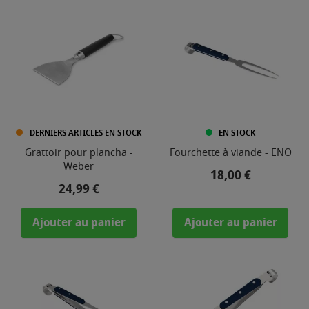
DERNIERS ARTICLES EN STOCK
EN STOCK
Grattoir pour plancha -
Fourchette à viande - ENO
Weber
Prix
18,00 €
Prix
24,99 €
Ajouter au panier
Ajouter au panier