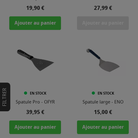
Prix
Prix
19,90 €
27,99 €
Ajouter au panier
Ajouter au panier
FILTRER
EN STOCK
EN STOCK
Spatule Pro - OFYR
Spatule large - ENO
Prix
Prix
39,95 €
15,00 €
Ajouter au panier
Ajouter au panier