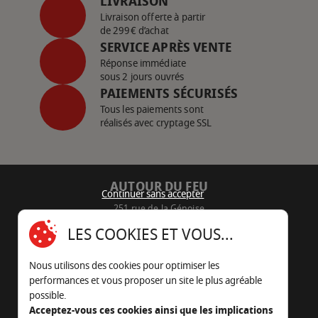
LIVRAISON
Livraison offerte à partir
de 299€ d’achat
SERVICE APRÈS VENTE
Réponse immédiate
sous 2 jours ouvrés
PAIEMENTS SÉCURISÉS
Tous les paiements sont
réalisés avec cryptage SSL
AUTOUR DU FEU
Continuer sans accepter
251 rue de la Génoise
16430 Champniers - France
LES COOKIES ET VOUS...
05 45 22 98 09
Nous utilisons des cookies pour optimiser les
Nous envoyer un e-mail
performances et vous proposer un site le plus agréable
possible.
Acceptez-vous ces cookies ainsi que les implications