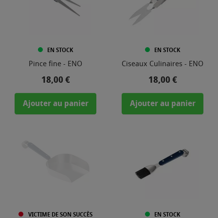
EN STOCK
EN STOCK
Pince fine - ENO
Ciseaux Culinaires - ENO
Prix
Prix
18,00 €
18,00 €
Ajouter au panier
Ajouter au panier
VICTIME DE SON SUCCÈS
EN STOCK