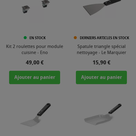
EN STOCK
DERNIERS ARTICLES EN STOCK
Kit 2 roulettes pour module
Spatule triangle spécial
cuisine - Eno
nettoyage - Le Marquier
Prix
Prix
49,00 €
15,90 €
Ajouter au panier
Ajouter au panier