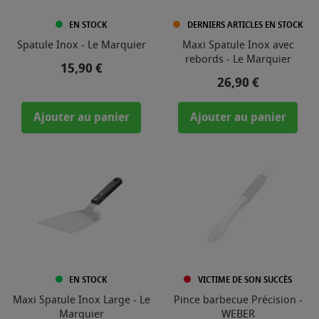
EN STOCK
DERNIERS ARTICLES EN STOCK
Spatule Inox - Le Marquier
Maxi Spatule Inox avec
rebords - Le Marquier
Prix
15,90 €
Prix
26,90 €
Ajouter au panier
Ajouter au panier
EN STOCK
VICTIME DE SON SUCCÈS
Maxi Spatule Inox Large - Le
Pince barbecue Précision -
Marquier
WEBER