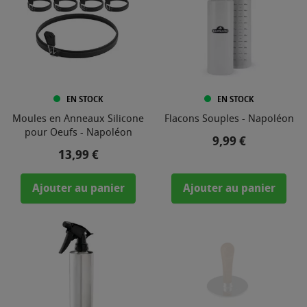
EN STOCK
EN STOCK
Moules en Anneaux Silicone
Flacons Souples - Napoléon
pour Oeufs - Napoléon
Prix
9,99 €
Prix
13,99 €
Ajouter au panier
Ajouter au panier