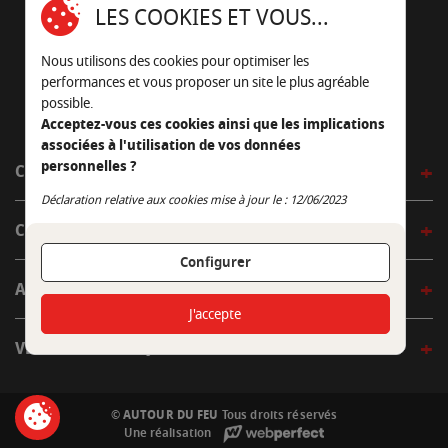
LES COOKIES ET VOUS...
05 45 22 98 09
Nous utilisons des cookies pour optimiser les
Nous envoyer un e-mail
performances et vous proposer un site le plus agréable
possible.
Acceptez-vous ces cookies ainsi que les implications
associées à l'utilisation de vos données
personnelles ?
CÔTÉ OUTDOOR
Continuer sans accepter
Déclaration relative aux cookies mise à jour le : 12/06/2023
CÔTÉ INDOOR
Configurer
AUTOUR DE LA TABLE
J'accepte
VENIR EN BOUTIQUE
© AUTOUR DU FEU
Tous droits réservés
Une réalisation