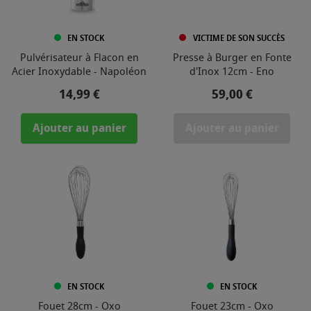
EN STOCK
VICTIME DE SON SUCCÈS
Pulvérisateur à Flacon en
Presse à Burger en Fonte
Acier Inoxydable - Napoléon
d'Inox 12cm - Eno
Prix
Prix
14,99 €
59,00 €
Ajouter au panier
Ajouter au panier
EN STOCK
EN STOCK
Fouet 28cm - Oxo
Fouet 23cm - Oxo