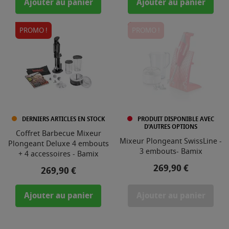
Ajouter au panier
Ajouter au panier
PROMO !
PROMO !
DERNIERS ARTICLES EN STOCK
PRODUIT DISPONIBLE AVEC
D'AUTRES OPTIONS
Coffret Barbecue Mixeur
Mixeur Plongeant SwissLine -
Plongeant Deluxe 4 embouts
3 embouts- Bamix
+ 4 accessoires - Bamix
Prix
269,90 €
Prix
269,90 €
Ajouter au panier
Ajouter au panier