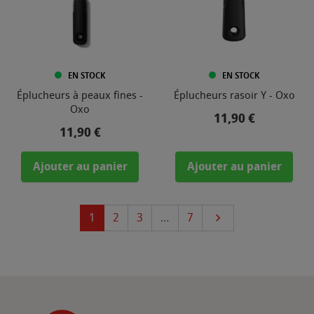
EN STOCK
EN STOCK
Éplucheurs à peaux fines -
Éplucheurs rasoir Y - Oxo
Oxo
Prix
11,90 €
Prix
11,90 €
Ajouter au panier
Ajouter au panier
Suivant
1
2
3
…
7
