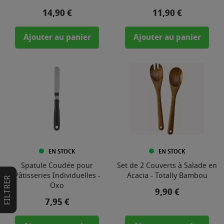
Prix
Prix
14,90 €
11,90 €
Ajouter au panier
Ajouter au panier
EN STOCK
EN STOCK
Spatule Coudée pour
Set de 2 Couverts à Salade en
Pâtisseries Individuelles -
Acacia - Totally Bambou
FILTRER
Oxo
Prix
9,90 €
Prix
7,95 €