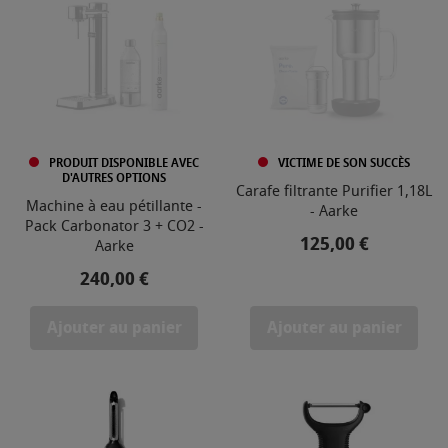
PRODUIT DISPONIBLE AVEC
VICTIME DE SON SUCCÈS
D'AUTRES OPTIONS
Carafe filtrante Purifier 1,18L
Machine à eau pétillante -
- Aarke
Pack Carbonator 3 + CO2 -
Prix
125,00 €
Aarke
Prix
240,00 €
Ajouter au panier
Ajouter au panier