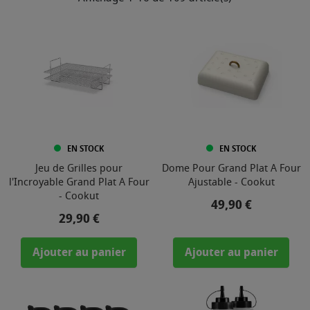
EN STOCK
EN STOCK
Jeu de Grilles pour
Dome Pour Grand Plat A Four
l'Incroyable Grand Plat A Four
Ajustable - Cookut
- Cookut
Prix
49,90 €
Prix
29,90 €
Ajouter au panier
Ajouter au panier