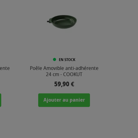
EN STOCK
rente
Poêle Amovible anti-adhérente
24 cm - COOKUT
59,90 €
Prix
Ajouter au panier