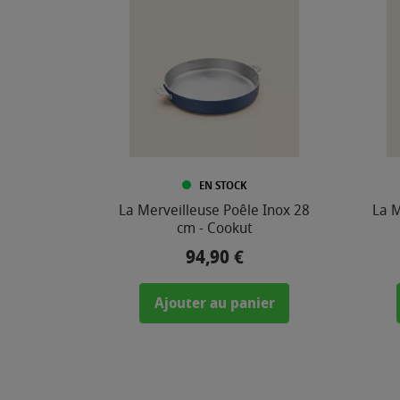
COULEUR
COMPOSITION
EN STOCK
La Merveilleuse Poêle Inox 28
La M
cm - Cookut
94,90 €
Prix
MATIÈRE
Ajouter au panier