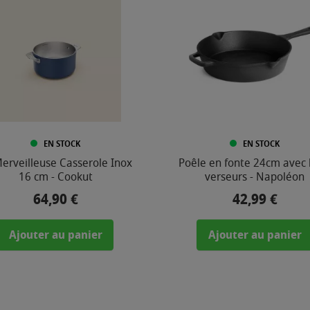
EN STOCK
EN STOCK
erveilleuse Casserole Inox
Poêle en fonte 24cm avec 
16 cm - Cookut
verseurs - Napoléon
64,90 €
42,99 €
Prix
Prix
Ajouter au panier
Ajouter au panier