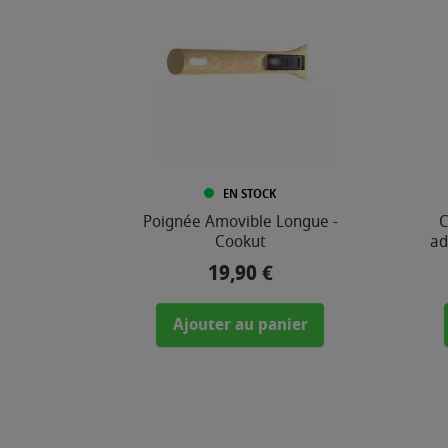
EN STOCK
Poignée Amovible Longue -
C
Cookut
ad
19,90 €
Prix
Ajouter au panier