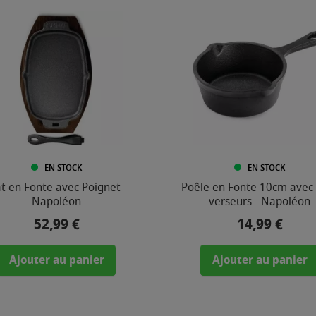
EN STOCK
EN STOCK
at en Fonte avec Poignet -
Poêle en Fonte 10cm avec
Napoléon
verseurs - Napoléon
52,99 €
14,99 €
Prix
Prix
Ajouter au panier
Ajouter au panier