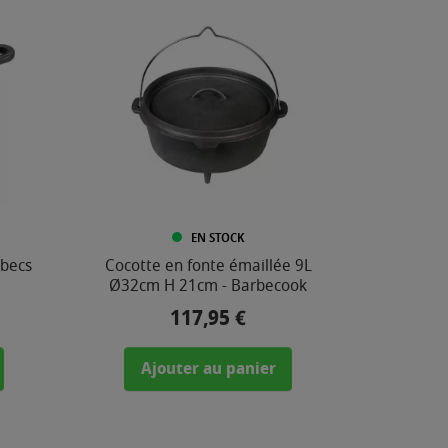
EN STOCK
 becs
Cocotte en fonte émaillée 9L
Ø32cm H 21cm - Barbecook
117,95 €
Prix
Ajouter au panier