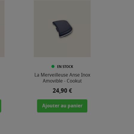
EN STOCK
La Merveilleuse Anse Inox
Amovible - Cookut
24,90 €
Prix
Ajouter au panier