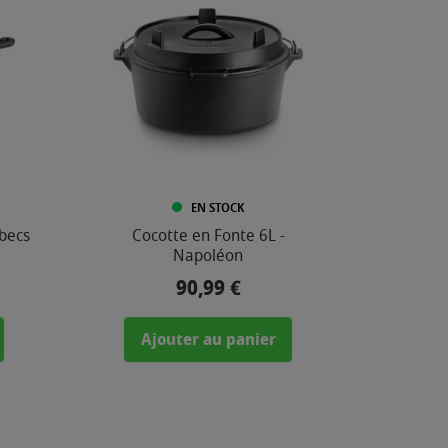
EN STOCK
becs
Cocotte en Fonte 6L -
Napoléon
90,99 €
Prix
Ajouter au panier