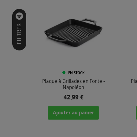
I
L
T
R
E
FILTRER
R
P
A
R
CATÉGORIES
EN STOCK
Plaque à Grillades en Fonte -
Pl
Napoléon
MARQUE
42,99 €
Prix
Ajouter au panier
PRIX
5