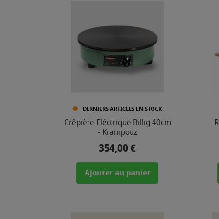
,
0
0
€
-
3
9
5
DERNIERS ARTICLES EN STOCK
,
Crêpière Eléctrique Billig 40cm
R
0
- Krampouz
0
354,00 €
Prix
€
Ajouter au panier
COULEUR