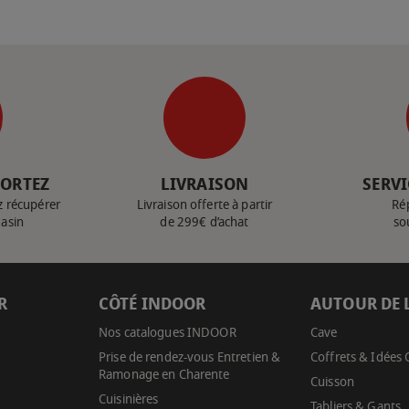
PORTEZ
LIVRAISON
SERVI
z récupérer
Livraison offerte à partir
Ré
gasin
de 299€ d’achat
so
R
CÔTÉ INDOOR
AUTOUR DE 
Nos catalogues INDOOR
Cave
Prise de rendez-vous Entretien &
Coffrets & Idées
Ramonage en Charente
Cuisson
Cuisinières
Tabliers & Gants