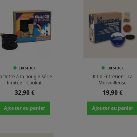
EN STOCK
EN STOCK
aclette à la bougie série
Kit d'Entretien - La
limitée - Cookut
Merveilleuse
32,90 €
19,90 €
Prix
Prix
Ajouter au panier
Ajouter au panier