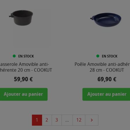
EN STOCK
EN STOCK
asserole Amovible anti-
Poêle Amovible anti-adhé
hérente 20 cm - COOKUT
28 cm - COOKUT
59,90 €
69,90 €
Prix
Prix
Ajouter au panier
Ajouter au panier
Suivant
1
2
3
…
12
