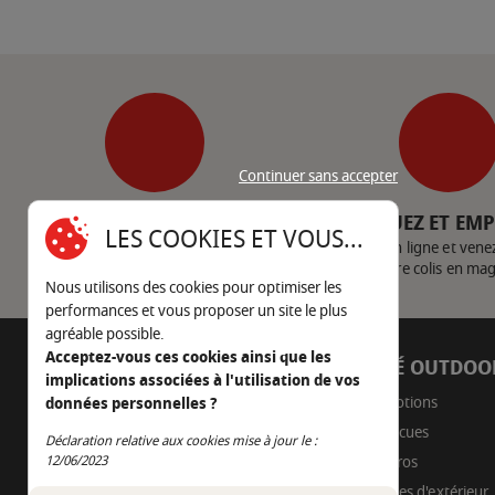
Continuer sans accepter
SERVICE CLIENT
CLIQUEZ ET EM
LES COOKIES ET VOUS...
Nous contacter
Achetez en ligne et vene
votre colis en ma
Nous utilisons des cookies pour optimiser les
performances et vous proposer un site le plus
agréable possible.
Acceptez-vous ces cookies ainsi que les
AUTOUR DU FEU
CÔTÉ OUTDOO
implications associées à l'utilisation de vos
05 45 22 98 09
Promotions
données personnelles ?
Barbecues
Nous envoyer un e-mail
Déclaration relative aux cookies mise à jour le :
Continuer sans accepter
Braseros
12/06/2023
Cuisines d'extérieur