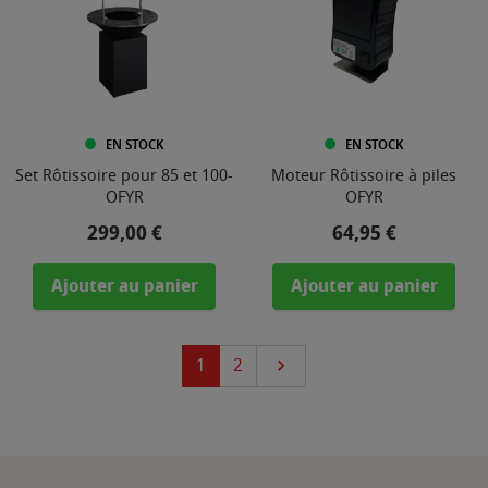
EN STOCK
EN STOCK
Set Rôtissoire pour 85 et 100-
Moteur Rôtissoire à piles
OFYR
OFYR
Prix
Prix
299,00 €
64,95 €
Ajouter au panier
Ajouter au panier
Suivant
1
2
