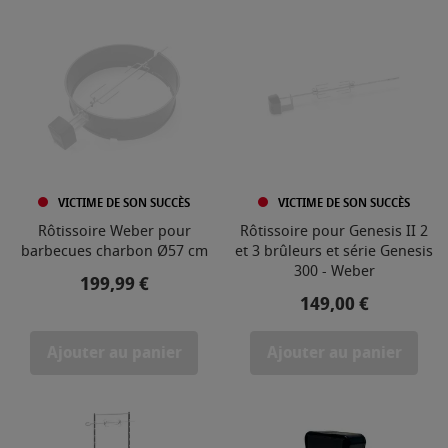
VICTIME DE SON SUCCÈS
VICTIME DE SON SUCCÈS
Rôtissoire Weber pour
Rôtissoire pour Genesis II 2
barbecues charbon Ø57 cm
et 3 brûleurs et série Genesis
300 - Weber
Prix
199,99 €
Prix
149,00 €
Ajouter au panier
Ajouter au panier