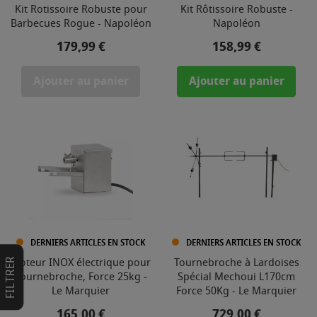
Kit Rotissoire Robuste pour
Kit Rôtissoire Robuste -
Barbecues Rogue - Napoléon
Napoléon
Prix
Prix
179,99 €
158,99 €
Ajouter au panier
Ajouter au panier
DERNIERS ARTICLES EN STOCK
DERNIERS ARTICLES EN STOCK
Moteur INOX électrique pour
Tournebroche à Lardoises
FILTRER
Tournebroche, Force 25kg -
Spécial Mechoui L170cm
Le Marquier
Force 50Kg - Le Marquier
Prix
Prix
165,00 €
729,00 €