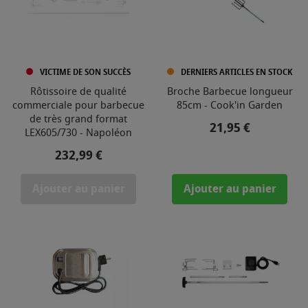
VICTIME DE SON SUCCÈS
DERNIERS ARTICLES EN STOCK
Rôtissoire de qualité
Broche Barbecue longueur
commerciale pour barbecue
85cm - Cook'in Garden
de très grand format
Prix
21,95 €
LEX605/730 - Napoléon
Prix
232,99 €
Ajouter au panier
Ajouter au panier