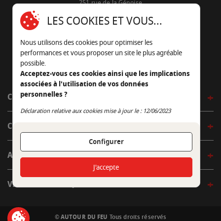
251 rue de la Génoise
16430 Champniers - France
LES COOKIES ET VOUS...
05 45 22 98 09
Nous utilisons des cookies pour optimiser les
Nous envoyer un e-mail
performances et vous proposer un site le plus agréable
possible.
Acceptez-vous ces cookies ainsi que les implications
associées à l'utilisation de vos données
personnelles ?
CÔTÉ OUTDOOR
Continuer sans accepter
Déclaration relative aux cookies mise à jour le : 12/06/2023
CÔTÉ INDOOR
Configurer
AUTOUR DE LA TABLE
J'accepte
VENIR EN BOUTIQUE
© AUTOUR DU FEU
Tous droits réservés