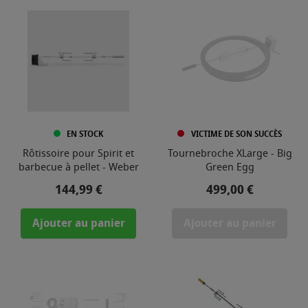
EN STOCK
VICTIME DE SON SUCCÈS
Rôtissoire pour Spirit et
Tournebroche XLarge - Big
barbecue à pellet - Weber
Green Egg
Prix
Prix
144,99 €
499,00 €
Ajouter au panier
Ajouter au panier