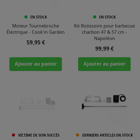
EN STOCK
EN STOCK
Moteur Tournebroche
Kit Rotissoire pour barbecue
Électrique - Cook'in Garden
charbon 47 & 57 cm -
Napoléon
Prix
59,95 €
Prix
99,99 €
Ajouter au panier
Ajouter au panier
VICTIME DE SON SUCCÈS
DERNIERS ARTICLES EN STOCK