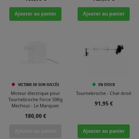
Ajouter au panier
Ajouter au panier
VICTIME DE SON SUCCÈS
EN STOCK
Moteur électrique pour
Tournebroche - Char-broil
Tournebroche Force 50Kg
Prix
91,95 €
Mechoui - Le Marquier
Prix
180,00 €
Ajouter au panier
Ajouter au panier