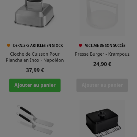
DERNIERS ARTICLES EN STOCK
VICTIME DE SON SUCCÈS
Cloche de Cuisson Pour
Presse Burger - Krampouz
Plancha en Inox - Napoléon
Prix
24,90 €
Prix
37,99 €
Ajouter au panier
Ajouter au panier