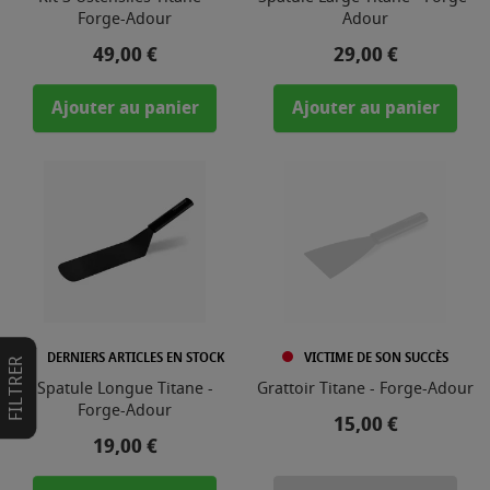
Forge-Adour
Adour
Prix
Prix
49,00 €
29,00 €
Ajouter au panier
Ajouter au panier
DERNIERS ARTICLES EN STOCK
VICTIME DE SON SUCCÈS
FILTRER
Spatule Longue Titane -
Grattoir Titane - Forge-Adour
Forge-Adour
Prix
15,00 €
Prix
19,00 €