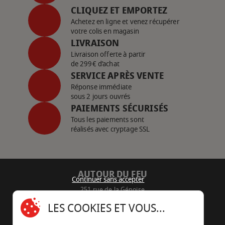
CLIQUEZ ET EMPORTEZ
Achetez en ligne et venez récupérer
votre colis en magasin
LIVRAISON
Livraison offerte à partir
de 299€ d’achat
SERVICE APRÈS VENTE
Réponse immédiate
sous 2 jours ouvrés
PAIEMENTS SÉCURISÉS
Tous les paiements sont
réalisés avec cryptage SSL
AUTOUR DU FEU
Continuer sans accepter
251 rue de la Génoise
16430 Champniers - France
LES COOKIES ET VOUS...
05 45 22 98 09