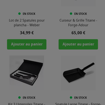
EN STOCK
EN STOCK
Lot de 2 Spatules pour
Cuiseur & Grille Titane -
plancha - Weber
Forge-Adour
Prix
Prix
34,99 €
65,00 €
Ajouter au panier
Ajouter au panier
EN STOCK
EN STOCK
Kit 3 Ustensiles Titane -
Spatule Large Titane - Forge-