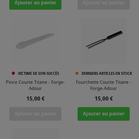
Ajouter au panier
Ajouter au panier
VICTIME DE SON SUCCÈS
DERNIERS ARTICLES EN STOCK
Pince Courte Titane - Forge-
Fourchette Courte Titane -
Adour
Forge-Adour
Prix
Prix
15,00 €
15,00 €
Ajouter au panier
Ajouter au panier