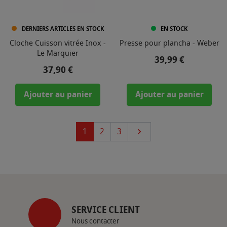
DERNIERS ARTICLES EN STOCK
EN STOCK
Cloche Cuisson vitrée Inox -
Presse pour plancha - Weber
Le Marquier
Prix
39,99 €
Prix
37,90 €
Ajouter au panier
Ajouter au panier
Suivant
1
2
3

SERVICE CLIENT
Nous contacter