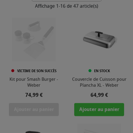
Affichage 1-16 de 47 article(s)
VICTIME DE SON SUCCÈS
EN STOCK
Kit pour Smash Burger -
Couvercle de Cuisson pour
Weber
Plancha XL - Weber
Prix
Prix
74,99 €
64,99 €
Ajouter au panier
Ajouter au panier