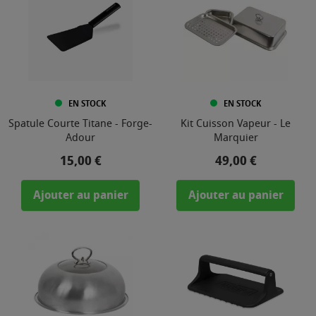
EN STOCK
EN STOCK
Spatule Courte Titane - Forge-
Kit Cuisson Vapeur - Le
Adour
Marquier
Prix
Prix
15,00 €
49,00 €
Ajouter au panier
Ajouter au panier