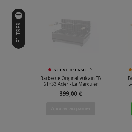
I
L
T
R
E
FILTRER
R
P
A
R
MARQUE
VICTIME DE SON SUCCÈS
Barbecue Original Vulcain TB
B
61*33 Acier - Le Marquier
5
PRIX
399,00 €
Prix
8
5
Ajouter au panier
,
0
0