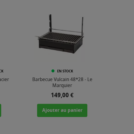
CK
EN STOCK
cier
Barbecue Vulcain 48*28 - Le
Marquier
149,00 €
Prix
Ajouter au panier