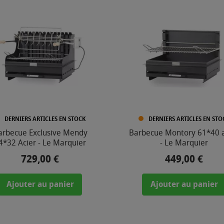
DERNIERS ARTICLES EN STOCK
DERNIERS ARTICLES EN STO
arbecue Exclusive Mendy
Barbecue Montory 61*40 a
4*32 Acier - Le Marquier
- Le Marquier
729,00 €
449,00 €
Prix
Prix
Ajouter au panier
Ajouter au panier