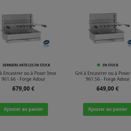
DERNIERS ARTICLES EN STOCK
EN STOCK
 à Encastrer ou à Poser Inox
Gril à Encastrer ou à Poser
961.66 - Forge Adour
961.56 - Forge Adour
679,00 €
649,00 €
Prix
Prix
Ajouter au panier
Ajouter au panier