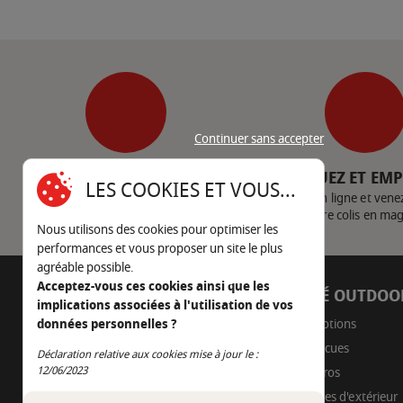
MATIÈRE
Continuer sans accepter
SERVICE CLIENT
CLIQUEZ ET EM
LES COOKIES ET VOUS...
Nous contacter
Achetez en ligne et vene
votre colis en ma
Nous utilisons des cookies pour optimiser les
performances et vous proposer un site le plus
agréable possible.
Acceptez-vous ces cookies ainsi que les
AUTOUR DU FEU
CÔTÉ OUTDOO
implications associées à l'utilisation de vos
05 45 22 98 09
Promotions
données personnelles ?
Barbecues
Déclaration relative aux cookies mise à jour le :
Nous envoyer un e-mail
Continuer sans accepter
12/06/2023
Braseros
Cuisines d'extérieur