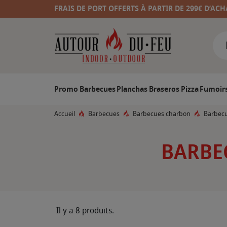
FRAIS DE PORT OFFERTS À PARTIR DE 299€ D’ACH
Promo
Barbecues
Planchas
Braseros
Pizza
Fumoir
Accueil
Barbecues
Barbecues charbon
Barbecu
BARBE
Il y a 8 produits.
F