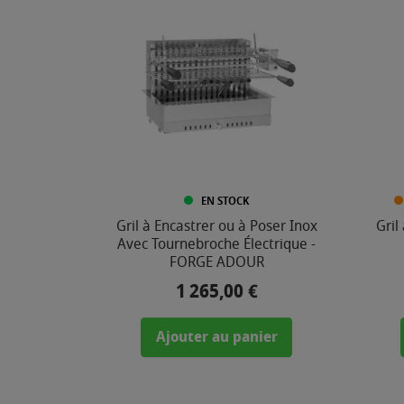
€
-
1
2
6
5
,
0
EN STOCK
0
Gril à Encastrer ou à Poser Inox
Gril
Avec Tournebroche Électrique -
€
FORGE ADOUR
1 265,00 €
Prix
Ajouter au panier
COMPOSITION