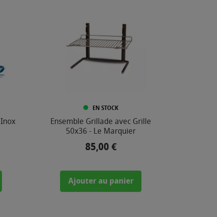
EN STOCK
 Inox
Ensemble Grillade avec Grille
50x36 - Le Marquier
85,00 €
Prix
Ajouter au panier