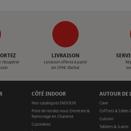
PORTEZ
LIVRAISON
SERVI
z récupérer
Livraison offerte à partir
Ré
gasin
de 299€ d’achat
so
R
CÔTÉ INDOOR
AUTOUR DE 
Nos catalogues INDOOR
Cave
Prise de rendez-vous Entretien &
Coffrets & Idées
Ramonage en Charente
Cuisson
Cuisinières
Tabliers & Gants