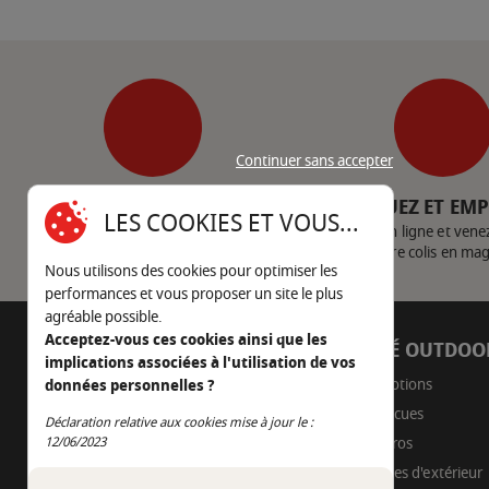
Continuer sans accepter
SERVICE CLIENT
CLIQUEZ ET EM
LES COOKIES ET VOUS...
Nous contacter
Achetez en ligne et vene
votre colis en ma
Nous utilisons des cookies pour optimiser les
performances et vous proposer un site le plus
agréable possible.
Acceptez-vous ces cookies ainsi que les
AUTOUR DU FEU
CÔTÉ OUTDOO
implications associées à l'utilisation de vos
05 45 22 98 09
Promotions
données personnelles ?
Barbecues
Déclaration relative aux cookies mise à jour le :
Nous envoyer un e-mail
Continuer sans accepter
12/06/2023
Braseros
Cuisines d'extérieur