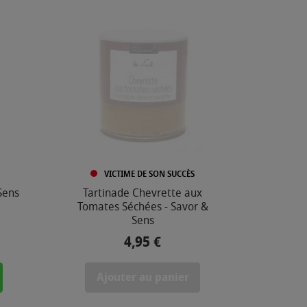
VICTIME DE SON SUCCÈS
Sens
Tartinade Chevrette aux
Tomates Séchées - Savor &
Sens
4,95 €
Prix
Ajouter au panier