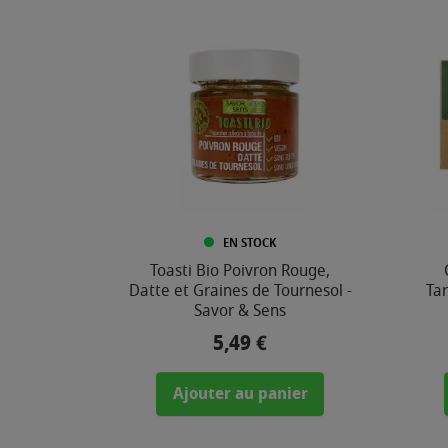
-
2
4
,
0
0
€
EN STOCK
Toasti Bio Poivron Rouge,
COMPOSITION
Datte et Graines de Tournesol -
Tar
Savor & Sens
5,49 €
Prix
Ajouter au panier