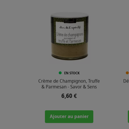
EN STOCK
Crème de Champignon, Truffe
Dé
& Parmesan - Savor & Sens
6,60 €
Prix
Ajouter au panier