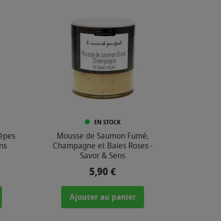
EN STOCK
Cèpes
Mousse de Saumon Fumé,
ns
Champagne et Baies Roses -
Savor & Sens
5,90 €
Prix
Ajouter au panier