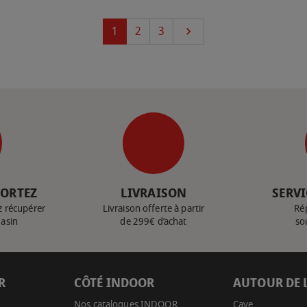
Suivant
1
2
3

PORTEZ
LIVRAISON
SERVI
z récupérer
Livraison offerte à partir
Ré
gasin
de 299€ d’achat
so
R
CÔTÉ INDOOR
AUTOUR DE 
Nos catalogues INDOOR
Cave