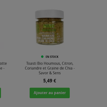
EN STOCK
otte
Toasti Bio Houmous, Citron,
e -
Coriandre et Graine de Chia -
Savor & Sens
5,49 €
Prix
Ajouter au panier