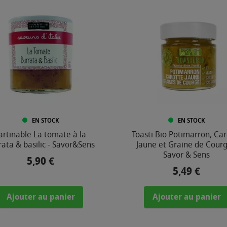
EN STOCK
EN STOCK
artinable La tomate à la
Toasti Bio Potimarron, Car
rata & basilic - Savor&Sens
Jaune et Graine de Courg
Savor & Sens
5,90 €
Prix
5,49 €
Prix
Ajouter au panier
Ajouter au panier