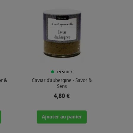
EN STOCK
or &
Caviar d'aubergine - Savor &
Sens
4,80 €
Prix
Ajouter au panier