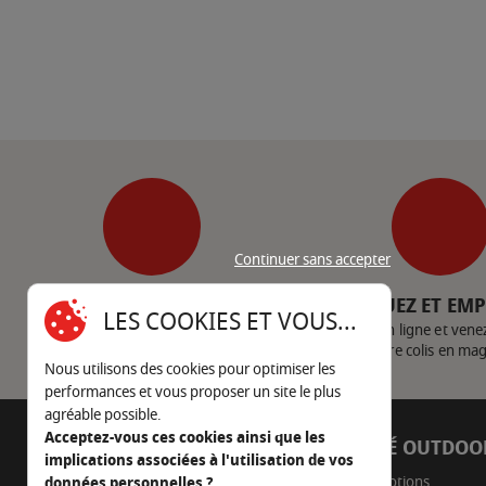
Continuer sans accepter
SERVICE CLIENT
CLIQUEZ ET EM
LES COOKIES ET VOUS...
Nous contacter
Achetez en ligne et vene
votre colis en ma
Nous utilisons des cookies pour optimiser les
performances et vous proposer un site le plus
agréable possible.
Acceptez-vous ces cookies ainsi que les
AUTOUR DU FEU
CÔTÉ OUTDOO
implications associées à l'utilisation de vos
Promotions
données personnelles ?