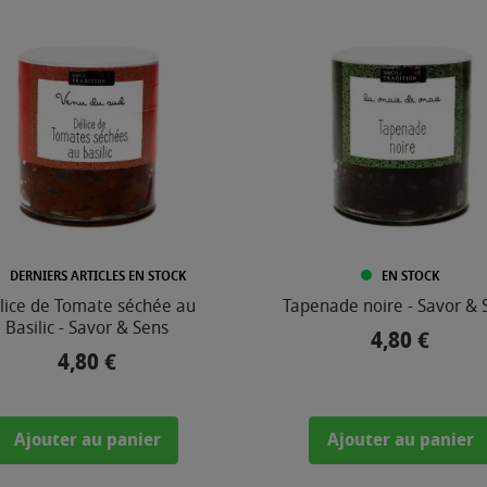
DERNIERS ARTICLES EN STOCK
EN STOCK
lice de Tomate séchée au
Tapenade noire - Savor & 
Basilic - Savor & Sens
4,80 €
Prix
4,80 €
Prix
Ajouter au panier
Ajouter au panier