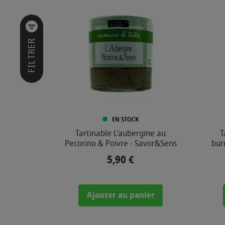
I
L
T
R
E
FILTRER
R
P
A
R
MARQUE
EN STOCK
Tartinable L'aubergine au
T
Pecorino & Poivre - Savor&Sens
bur
PRIX
5,90 €
Prix
3
,
0
Ajouter au panier
0
€