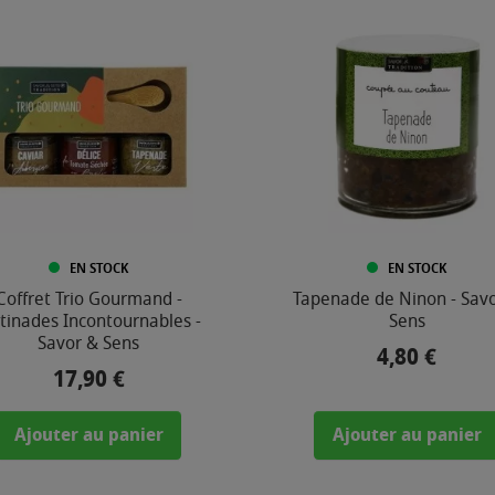
EN STOCK
EN STOCK
Coffret Trio Gourmand -
Tapenade de Ninon - Sav
tinades Incontournables -
Sens
Savor & Sens
4,80 €
Prix
17,90 €
Prix
Ajouter au panier
Ajouter au panier