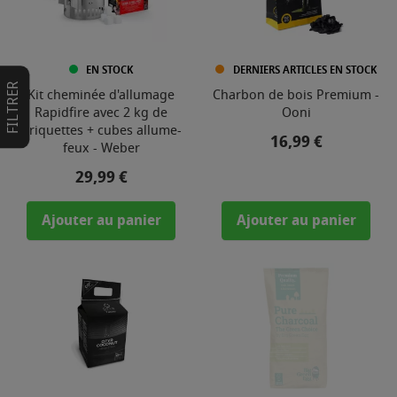
EN STOCK
DERNIERS ARTICLES EN STOCK
FILTRER
Kit cheminée d'allumage
Charbon de bois Premium -
Rapidfire avec 2 kg de
Ooni
briquettes + cubes allume-
Prix
16,99 €
feux - Weber
Prix
29,99 €
Ajouter au panier
Ajouter au panier