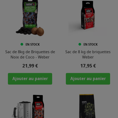
EN STOCK
EN STOCK
Sac de 8kg de Briquettes de
Sac de 8 kg de briquettes
Noix de Coco - Weber
Weber
Prix
Prix
21,99 €
17,95 €
Ajouter au panier
Ajouter au panier