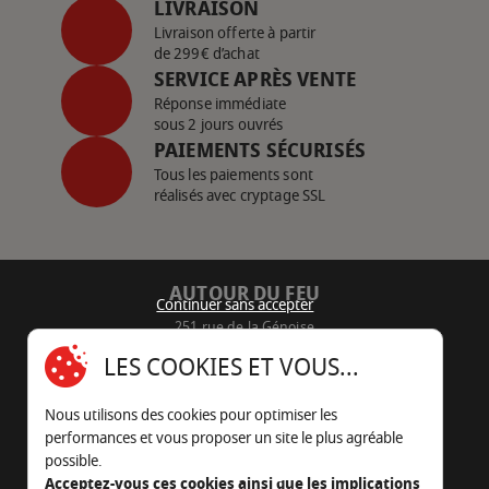
LIVRAISON
Livraison offerte à partir
de 299€ d’achat
SERVICE APRÈS VENTE
Réponse immédiate
sous 2 jours ouvrés
PAIEMENTS SÉCURISÉS
Tous les paiements sont
réalisés avec cryptage SSL
AUTOUR DU FEU
Continuer sans accepter
251 rue de la Génoise
16430 Champniers - France
LES COOKIES ET VOUS...
05 45 22 98 09
Nous utilisons des cookies pour optimiser les
Nous envoyer un e-mail
performances et vous proposer un site le plus agréable
possible.
Acceptez-vous ces cookies ainsi que les implications