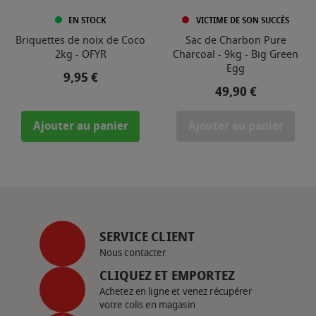
EN STOCK
VICTIME DE SON SUCCÈS
Briquettes de noix de Coco
Sac de Charbon Pure
2kg - OFYR
Charcoal - 9kg - Big Green
Egg
Prix
9,95 €
Prix
49,90 €
Ajouter au panier
Ajouter au panier
SERVICE CLIENT
Nous contacter
CLIQUEZ ET EMPORTEZ
Achetez en ligne et venez récupérer
votre colis en magasin