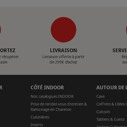
PORTEZ
LIVRAISON
SERVI
z récupérer
Livraison offerte à partir
Ré
gasin
de 299€ d’achat
so
R
CÔTÉ INDOOR
AUTOUR DE 
Nos catalogues INDOOR
Cave
Prise de rendez-vous Entretien &
Coffrets & Idées
Ramonage en Charente
Cuisson
Cuisinières
Tabliers & Gants
Inserts