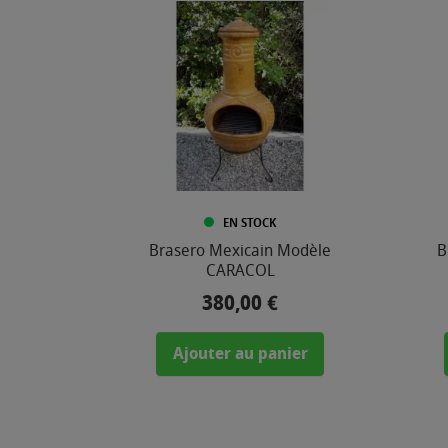
2
0
,
0
0
€
EN STOCK
COULEUR
Brasero Mexicain Modèle
B
CARACOL
380,00 €
Prix
Ajouter au panier