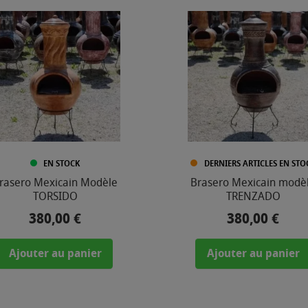
EN STOCK
DERNIERS ARTICLES EN STO
rasero Mexicain Modèle
Brasero Mexicain modè
TORSIDO
TRENZADO
380,00 €
380,00 €
Prix
Prix
Ajouter au panier
Ajouter au panier