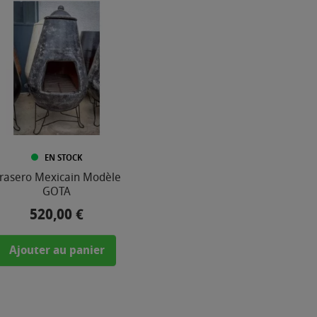
EN STOCK
rasero Mexicain Modèle
GOTA
520,00 €
Prix
Ajouter au panier