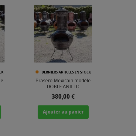
CK
DERNIERS ARTICLES EN STOCK
le
Brasero Mexicain modèle
DOBLE ANILLO
380,00 €
Prix
Ajouter au panier