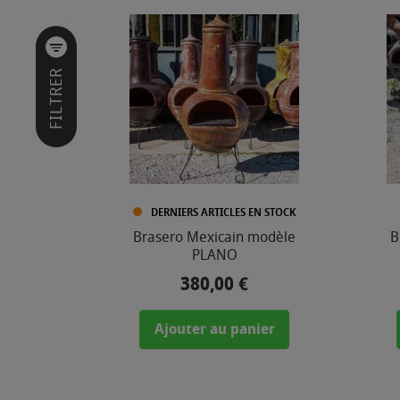
I
L
T
R
E
FILTRER
R
P
A
R
PRIX
3
8
DERNIERS ARTICLES EN STOCK
0
Brasero Mexicain modèle
B
PLANO
,
0
380,00 €
Prix
0
Ajouter au panier
€
-
5