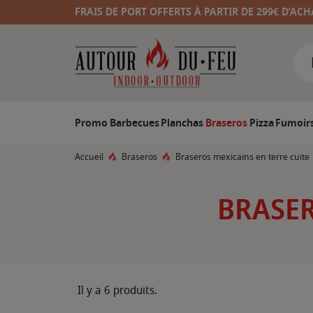
FRAIS DE PORT OFFERTS À PARTIR DE 299€ D’ACH
Promo
Barbecues
Planchas
Braseros
Pizza
Fumoir
Accueil
Braseros
Braseros mexicains en terre cuite
BRASER
Il y a 6 produits.
F