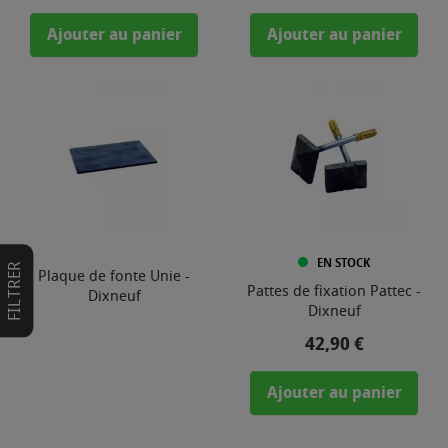
Ajouter au panier
Ajouter au panier
EN STOCK
FILTRER
Plaque de fonte Unie -
Pattes de fixation Pattec -
Dixneuf
Dixneuf
Prix
42,90 €
Ajouter au panier