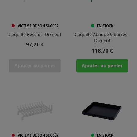
VICTIME DE SON SUCCÈS
EN STOCK
Coquille Ressac - Dixneuf
Coquille Abaque 9 barres -
Dixneuf
Prix
97,20 €
Prix
118,70 €
Ajouter au panier
Ajouter au panier
VICTIME DE SON SUCCÈS
EN STOCK