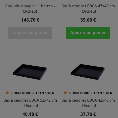
Coquille Abaque 11 barres -
Bac à cendres EDGA 47x40 cm
Dixneuf
- Dixneuf
Prix
Prix
146,70 €
35,60 €
Ajouter au panier
Ajouter au panier
DERNIERS ARTICLES EN STOCK
DERNIERS ARTICLES EN STOCK
Bac à cendres EDGA 52x42 cm
Bac à cendres EDGA 42x40 cm
- Dixneuf
- Dixneuf
Prix
Prix
40,10 €
37,70 €