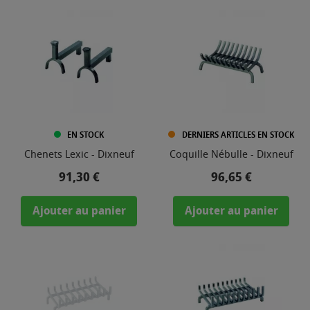
EN STOCK
DERNIERS ARTICLES EN STOCK
Chenets Lexic - Dixneuf
Coquille Nébulle - Dixneuf
Prix
Prix
91,30 €
96,65 €
Ajouter au panier
Ajouter au panier