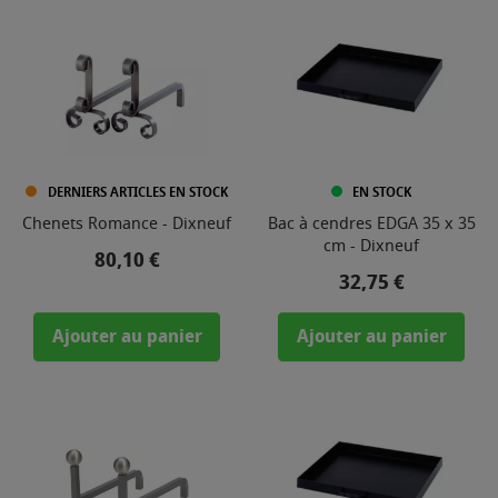
DERNIERS ARTICLES EN STOCK
EN STOCK
Chenets Romance - Dixneuf
Bac à cendres EDGA 35 x 35
cm - Dixneuf
Prix
80,10 €
Prix
32,75 €
Ajouter au panier
Ajouter au panier