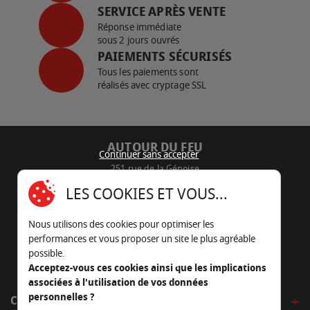
SERVICE APRÈS VENTE
Réponse immédiate
sous 2 jours ouvrés
PAIEMENTS SÉCURISÉS
Tous les paiements sont
réalisés avec cryptage SSL
AUTOUR DU FEU
Continuer sans accepter
251 rue de la Génoise
16430 Champniers - France
LES COOKIES ET VOUS...
05 45 22 98 09
Nous utilisons des cookies pour optimiser les
Nous envoyer un e-mail
performances et vous proposer un site le plus agréable
possible.
Acceptez-vous ces cookies ainsi que les implications
associées à l'utilisation de vos données
personnelles ?
CÔTÉ OUTDOOR