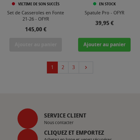
VICTIME DE SON SUCCÈS
EN STOCK
Set de Casseroles en Fonte
Spatule Pro - OFYR
21-26 - OFYR
Prix
39,95 €
Prix
145,00 €
Ajouter au panier
Ajouter au panier
Suivant
1
2
3

SERVICE CLIENT
Nous contacter
CLIQUEZ ET EMPORTEZ
Achetez en ligne et venez récupérer