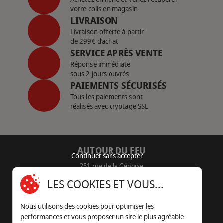
votre colis en magasin
LIVRAISON
Livraison offerte à partir
de 299€ d’achat
SERVICE APRÈS VENTE
Réponse immédiate
sous 2 jours ouvrés
PAIEMENTS SÉCURISÉS
Tous les paiements sont
réalisés avec cryptage SSL
AUTOUR DU FEU
Continuer sans accepter
251 rue de la Génoise
16430 Champniers - France
LES COOKIES ET VOUS...
05 45 22 98 09
Nous utilisons des cookies pour optimiser les
Nous envoyer un e-mail
performances et vous proposer un site le plus agréable