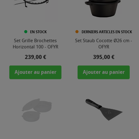
EN STOCK
DERNIERS ARTICLES EN STOCK
Set Grille Brochettes
Set Staub Cocotte Ø26 cm -
Horizontal 100 - OFYR
OFYR
Prix
Prix
239,00 €
395,00 €
Ajouter au panier
Ajouter au panier