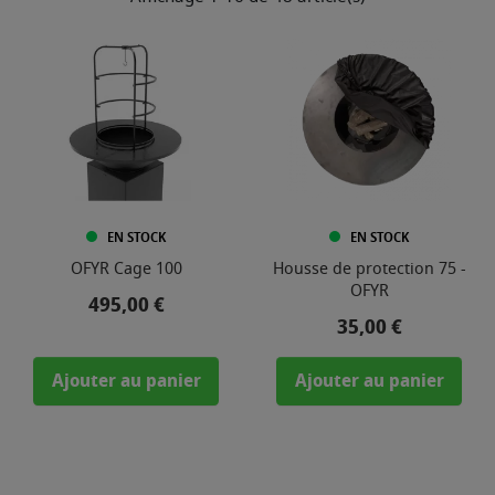
EN STOCK
EN STOCK
OFYR Cage 100
Housse de protection 75 -
OFYR
Prix
495,00 €
Prix
35,00 €
Ajouter au panier
Ajouter au panier