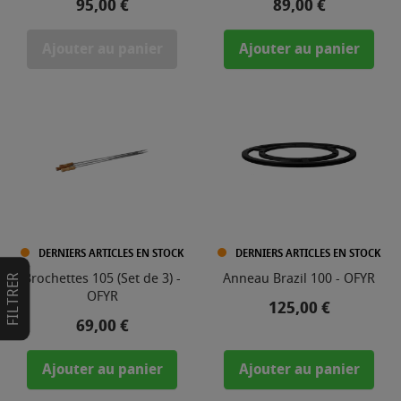
Prix
Prix
95,00 €
89,00 €
Ajouter au panier
Ajouter au panier
DERNIERS ARTICLES EN STOCK
DERNIERS ARTICLES EN STOCK
Brochettes 105 (Set de 3) -
Anneau Brazil 100 - OFYR
FILTRER
OFYR
Prix
125,00 €
Prix
69,00 €
Ajouter au panier
Ajouter au panier