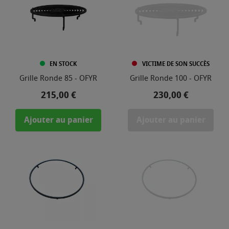
EN STOCK
VICTIME DE SON SUCCÈS
Grille Ronde 85 - OFYR
Grille Ronde 100 - OFYR
Prix
Prix
215,00 €
230,00 €
Ajouter au panier
Ajouter au panier