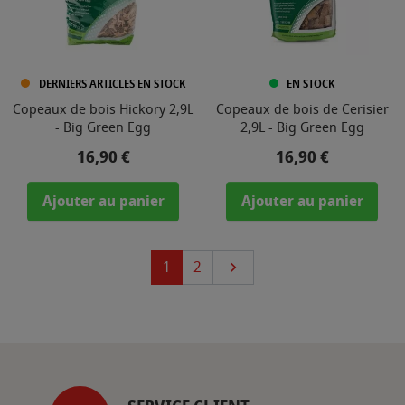
DERNIERS ARTICLES EN STOCK
EN STOCK
Copeaux de bois Hickory 2,9L
Copeaux de bois de Cerisier
- Big Green Egg
2,9L - Big Green Egg
Prix
Prix
16,90 €
16,90 €
Ajouter au panier
Ajouter au panier
Suivant
1
2
