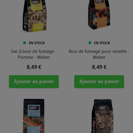
EN STOCK
EN STOCK
Sac à bois de fumage -
Bois de fumage pour volaille -
Pomme - Weber
Weber
Prix
Prix
8,49 €
8,49 €
Ajouter au panier
Ajouter au panier