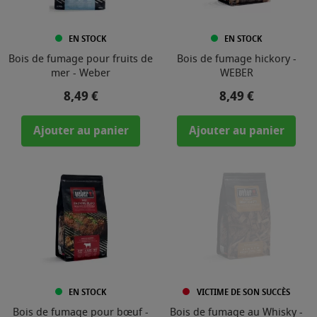
EN STOCK
EN STOCK
Bois de fumage pour fruits de
Bois de fumage hickory -
mer - Weber
WEBER
Prix
Prix
8,49 €
8,49 €
Ajouter au panier
Ajouter au panier
EN STOCK
VICTIME DE SON SUCCÈS
Bois de fumage pour bœuf -
Bois de fumage au Whisky -