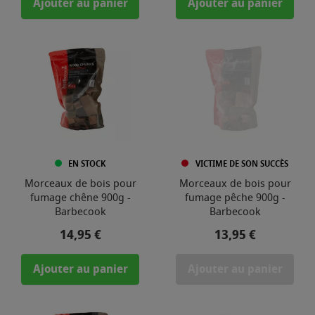
Ajouter au panier
Ajouter au panier
EN STOCK
VICTIME DE SON SUCCÈS
Morceaux de bois pour
Morceaux de bois pour
fumage chêne 900g -
fumage pêche 900g -
Barbecook
Barbecook
Prix
Prix
14,95 €
13,95 €
Ajouter au panier
Ajouter au panier