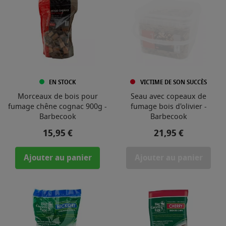
EN STOCK
VICTIME DE SON SUCCÈS
Morceaux de bois pour
Seau avec copeaux de
fumage chêne cognac 900g -
fumage bois d'olivier -
Barbecook
Barbecook
Prix
Prix
15,95 €
21,95 €
Ajouter au panier
Ajouter au panier