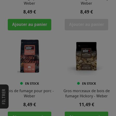
Weber
Weber
Prix
Prix
8,49 €
8,49 €
Ajouter au panier
Ajouter au panier
EN STOCK
EN STOCK
Bois de fumage pour porc -
Gros morceaux de bois de
FILTRER
Weber
fumage Hickory - Weber
Prix
Prix
8,49 €
11,49 €