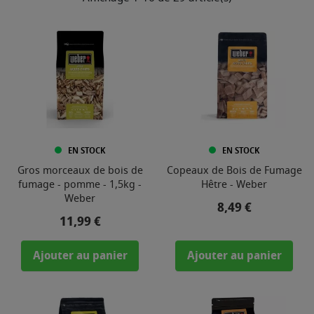
EN STOCK
EN STOCK
Gros morceaux de bois de
Copeaux de Bois de Fumage
fumage - pomme - 1,5kg -
Hêtre - Weber
Weber
Prix
8,49 €
Prix
11,99 €
Ajouter au panier
Ajouter au panier