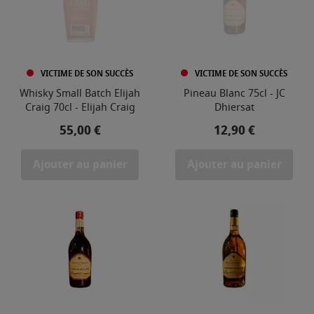
VICTIME DE SON SUCCÈS
VICTIME DE SON SUCCÈS
Whisky Small Batch Elijah
Pineau Blanc 75cl - JC
Craig 70cl - Elijah Craig
Dhiersat
Prix
Prix
55,00 €
12,90 €
Ajouter au panier
Ajouter au panier