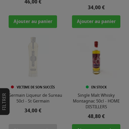
Prix
46,00 €
Prix
34,00 €
Ajouter au panier
Ajouter au panier
VICTIME DE SON SUCCÈS
EN STOCK
St Germain Liqueur de Sureau
Single Malt Whisky
FILTRER
50cl - St Germain
Montagnac 50cl - HOME
DISTILLERS
Prix
34,00 €
Prix
48,80 €