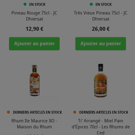
EN STOCK
EN STOCK
Pineau Rouge 75cl - JC
Très Vieux Pineau 75cl - JC
Dhiersat
Dhiersat
Prix
Prix
12,90 €
26,00 €
Ajouter au panier
Ajouter au panier
DERNIERS ARTICLES EN STOCK
DERNIERS ARTICLES EN STOCK
Rhum Ile Maurice XO -
Ti' Arrangé - Miel Pain
Maison du Rhum
d'Épices 70cl - Les Rhums de
Ced