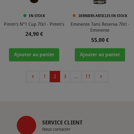
EN STOCK
DERNIERS ARTICLES EN STOCK
Pimm's N°1 Cup 70cl - Pimm's
Eminente 7ans Reserva 70cl -
Eminente
Prix
24,90 €
Prix
55,00 €
Ajouter au panier
Ajouter au panier
Précédent
Suivant
1
2
3
…
11


SERVICE CLIENT
Nous contacter