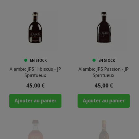
EN STOCK
EN STOCK
Alambic JPS Hibiscus - JP
Alambic JPS Passion - JP
Spiritueux
Spiritueux
Prix
Prix
45,00 €
45,00 €
Ajouter au panier
Ajouter au panier