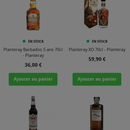
EN STOCK
EN STOCK
Planteray Barbados 5 ans 70cl
Planteray XO 70cl - Planteray
- Planteray
Prix
59,90 €
Prix
36,00 €
Ajouter au panier
Ajouter au panier