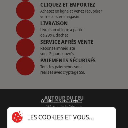
CLIQUEZ ET EMPORTEZ
Achetez en ligne et venez récupérer
votre colis en magasin
LIVRAISON
Livraison offerte à partir
de 299€ d’achat
SERVICE APRÈS VENTE
Réponse immédiate
sous 2 jours ouvrés
PAIEMENTS SÉCURISÉS
Tous les paiements sont
réalisés avec cryptage SSL
AUTOUR DU FEU
Continuer sans accepter
251 rue de la Génoise
16430 Champniers - France
LES COOKIES ET VOUS...
05 45 22 98 09