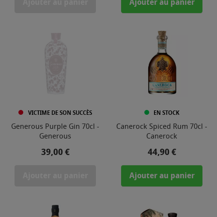
Ajouter au panier
Ajouter au panier
VICTIME DE SON SUCCÈS
EN STOCK
Generous Purple Gin 70cl -
Canerock Spiced Rum 70cl -
Generous
Canerock
Prix
Prix
39,00 €
44,90 €
Ajouter au panier
Ajouter au panier