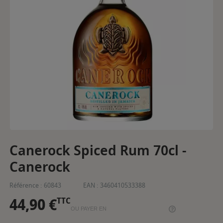
Canerock Spiced Rum 70cl -
Canerock
Référence :
60843
EAN :
3460410533388
44,90 €
TTC
OU PAYER EN