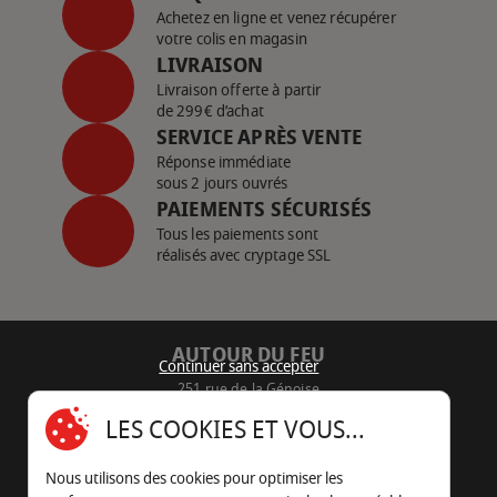
Achetez en ligne et venez récupérer
votre colis en magasin
LIVRAISON
Livraison offerte à partir
de 299€ d’achat
SERVICE APRÈS VENTE
Réponse immédiate
sous 2 jours ouvrés
PAIEMENTS SÉCURISÉS
Tous les paiements sont
réalisés avec cryptage SSL
AUTOUR DU FEU
Continuer sans accepter
251 rue de la Génoise
16430 Champniers - France
LES COOKIES ET VOUS...
05 45 22 98 09
Nous utilisons des cookies pour optimiser les
Nous envoyer un e-mail