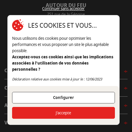
AUTOUR DU FEU
Continuer sans accepter
251 rue de la Génoise
16430 Champniers - France
LES COOKIES ET VOUS...
05 45 22 98 09
Nous utilisons des cookies pour optimiser les
Nous envoyer un e-mail
performances et vous proposer un site le plus agréable
possible.
Acceptez-vous ces cookies ainsi que les implications
associées à l'utilisation de vos données
personnelles ?
CÔTÉ OUTDOOR
Continuer sans accepter
Déclaration relative aux cookies mise à jour le : 12/06/2023
CÔTÉ INDOOR
Configurer
AUTOUR DE LA TABLE
J'accepte
VENIR EN BOUTIQUE