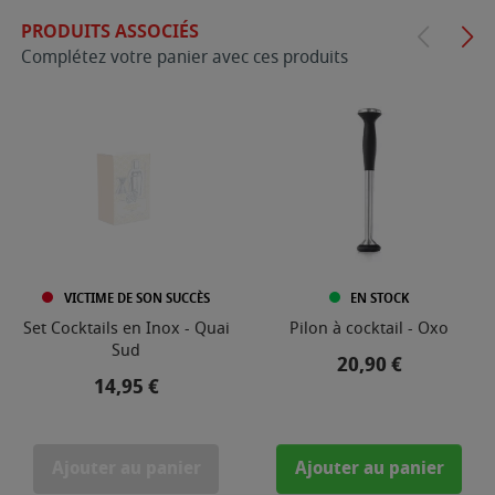
PRODUITS ASSOCIÉS
Complétez votre panier avec ces produits
VICTIME DE SON SUCCÈS
EN STOCK
Set Cocktails en Inox - Quai
Pilon à cocktail - Oxo
Sud
Prix
20,90 €
Prix
14,95 €
Ajouter au panier
Ajouter au panier