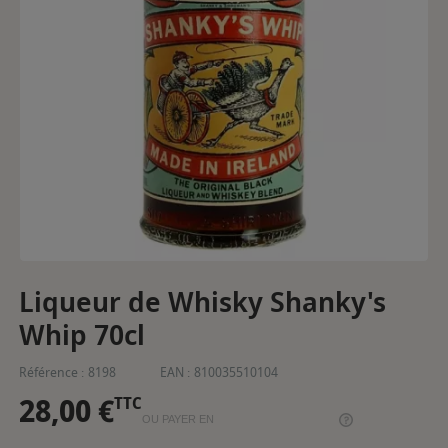
Liqueur de Whisky Shanky's
Whip 70cl
Référence :
8198
EAN :
810035510104
28,00 €
TTC
OU PAYER EN