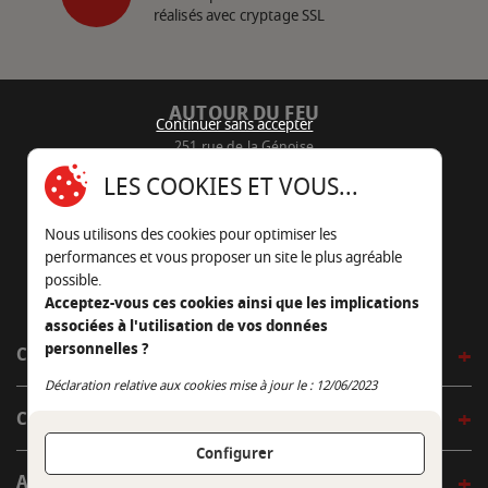
réalisés avec cryptage SSL
AUTOUR DU FEU
Continuer sans accepter
251 rue de la Génoise
16430 Champniers - France
LES COOKIES ET VOUS...
05 45 22 98 09
Nous utilisons des cookies pour optimiser les
Nous envoyer un e-mail
performances et vous proposer un site le plus agréable
possible.
Acceptez-vous ces cookies ainsi que les implications
associées à l'utilisation de vos données
personnelles ?
CÔTÉ OUTDOOR
Continuer sans accepter
Déclaration relative aux cookies mise à jour le : 12/06/2023
CÔTÉ INDOOR
Configurer
AUTOUR DE LA TABLE