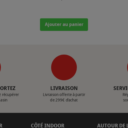
Ajouter au panier
PORTEZ
LIVRAISON
SERVI
z récupérer
Livraison offerte à partir
Ré
gasin
de 299€ d’achat
so
R
CÔTÉ INDOOR
AUTOUR DE 