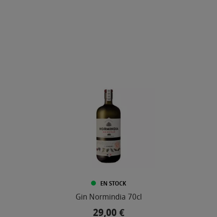
EN STOCK
Gin Normindia 70cl
29,00 €
Prix