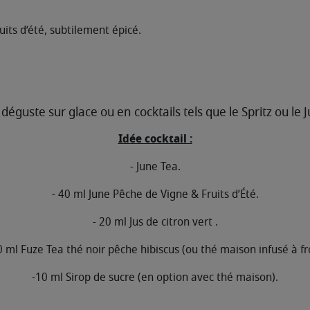
ruits d’été, subtilement épicé.
 déguste sur glace ou en cocktails tels que le Spritz ou le
Idée cocktail :
- June Tea.
- 40 ml June Pêche de Vigne & Fruits d’Été​.
- 20 ml Jus de citron vert ​.
0 ml Fuze Tea thé noir pêche hibiscus (ou thé maison infusé à fro
-10 ml Sirop de sucre (en option avec thé maison).