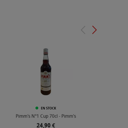
EN STOCK
Pimm's N°1 Cup 70cl - Pimm's
24,90 €
Prix