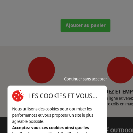
Ajouter au panier
Continuer sans accepter
SERVICE CLIENT
CLIQUEZ ET EM
LES COOKIES ET VOUS...
Nous contacter
Achetez en ligne et vene
votre colis en ma
Nous utilisons des cookies pour optimiser les
performances et vous proposer un site le plus
agréable possible.
Acceptez-vous ces cookies ainsi que les
AUTOUR DU FEU
CÔTÉ OUTDOO