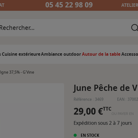
05 45 22 98 09
AT
ATELIE
s
Cuisine extérieure
Ambiance outdoor
Autour de la table
Accesso
igne 37,5% - G'Vine
June Pêche de V
Référence :
3469
EAN :
3700
29,00 €
TTC
OU PAYER EN
Expédition sous 2 à 7 jours
EN STOCK