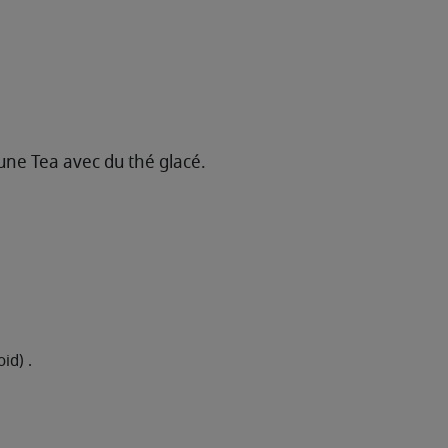
 June Tea avec du thé glacé.
id) .