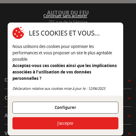
AUTOUR DU FEU
Continuer sans accepter
251 rue de la Génoise
16430 Champniers - France
LES COOKIES ET VOUS...
05 45 22 98 09
Nous utilisons des cookies pour optimiser les
Nous envoyer un e-mail
performances et vous proposer un site le plus agréable
possible.
Acceptez-vous ces cookies ainsi que les implications
associées à l'utilisation de vos données
personnelles ?
CÔTÉ OUTDOOR
Continuer sans accepter
Déclaration relative aux cookies mise à jour le : 12/06/2023
CÔTÉ INDOOR
Configurer
AUTOUR DE LA TABLE
J'accepte
VENIR EN BOUTIQUE