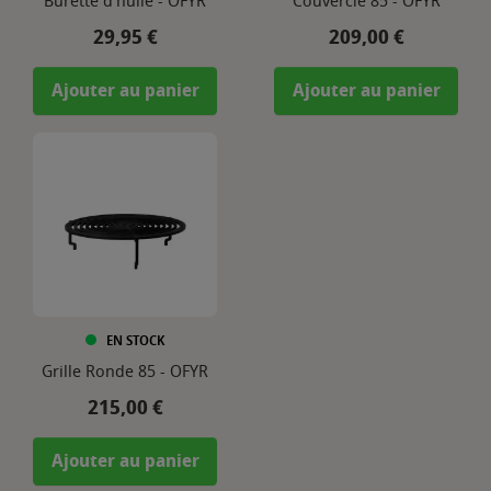
Burette d'huile - OFYR
Couvercle 85 - OFYR
Prix
Prix
29,95 €
209,00 €
Ajouter au panier
Ajouter au panier
EN STOCK
Grille Ronde 85 - OFYR
Prix
215,00 €
Ajouter au panier