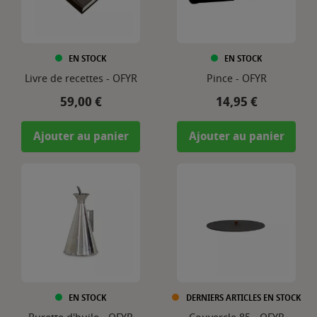
EN STOCK
EN STOCK
Livre de recettes - OFYR
Pince - OFYR
Prix
Prix
59,00 €
14,95 €
Ajouter au panier
Ajouter au panier
EN STOCK
DERNIERS ARTICLES EN STOCK