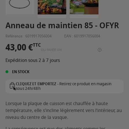
Anneau de maintien 85 - OFYR
Référence :
6019917056004
EAN :
6019917056004
43,00 €
TTC
OU PAYER EN
Expédition sous 2 à 7 jours
EN STOCK
Retirez ce produit en magasin
CLIQUEZ ET EMPORTEZ -
sous 24h/48h
Lorsque la plaque de cuisson est chauffée à haute
température, elle s’incline légèrement vers l’intérieur, au
niveau du centre de la vasque.
La conséquence est que des aliments comme les