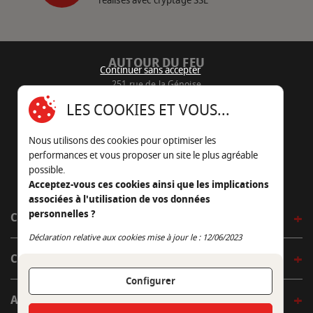
réalisés avec cryptage SSL
AUTOUR DU FEU
Continuer sans accepter
251 rue de la Génoise
16430 Champniers - France
LES COOKIES ET VOUS...
05 45 22 98 09
Nous utilisons des cookies pour optimiser les
Nous envoyer un e-mail
performances et vous proposer un site le plus agréable
possible.
Acceptez-vous ces cookies ainsi que les implications
associées à l'utilisation de vos données
personnelles ?
CÔTÉ OUTDOOR
Continuer sans accepter
Déclaration relative aux cookies mise à jour le : 12/06/2023
CÔTÉ INDOOR
Configurer
AUTOUR DE LA TABLE