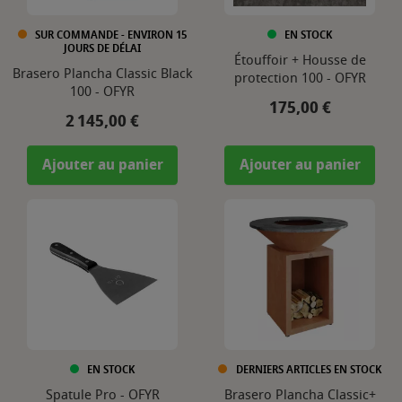
SUR COMMANDE - ENVIRON 15
EN STOCK
JOURS DE DÉLAI
Étouffoir + Housse de
Brasero Plancha Classic Black
protection 100 - OFYR
100 - OFYR
Prix
175,00 €
Prix
2 145,00 €
Ajouter au panier
Ajouter au panier
EN STOCK
DERNIERS ARTICLES EN STOCK
Spatule Pro - OFYR
Brasero Plancha Classic+