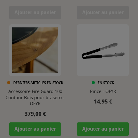
Ajouter au panier
Ajouter au panier
DERNIERS ARTICLES EN STOCK
EN STOCK
Accessoire Fire Guard 100
Pince - OFYR
Contour Bois pour brasero -
Prix
14,95 €
OFYR
Prix
379,00 €
Ajouter au panier
Ajouter au panier