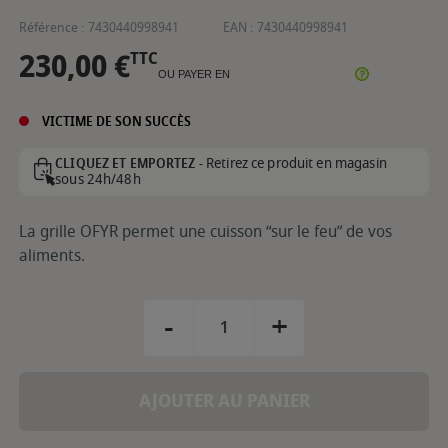
Référence :
7430440998941
EAN :
7430440998941
230,00 €
TTC
OU PAYER EN
VICTIME DE SON SUCCÈS
Retirez ce produit en magasin
CLIQUEZ ET EMPORTEZ -
sous 24h/48h
La grille OFYR permet une cuisson “sur le feu” de vos
aliments.
-
+
AJOUTER AU PANIER