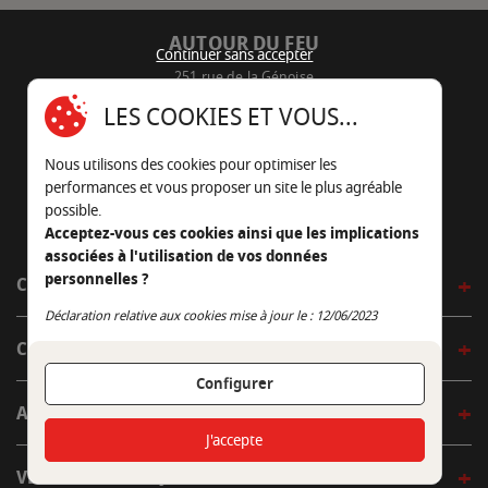
AUTOUR DU FEU
Continuer sans accepter
251 rue de la Génoise
16430 Champniers - France
LES COOKIES ET VOUS...
05 45 22 98 09
Nous utilisons des cookies pour optimiser les
Nous envoyer un e-mail
performances et vous proposer un site le plus agréable
possible.
Acceptez-vous ces cookies ainsi que les implications
associées à l'utilisation de vos données
personnelles ?
CÔTÉ OUTDOOR
Continuer sans accepter
Déclaration relative aux cookies mise à jour le : 12/06/2023
CÔTÉ INDOOR
Configurer
AUTOUR DE LA TABLE
J'accepte
VENIR EN BOUTIQUE