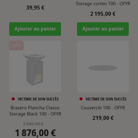
Storage corten 100 - OFYR
Prix
39,95 €
Prix
2 195,00 €
Ajouter au panier
Ajouter au panier
-20%
VICTIME DE SON SUCCÈS
VICTIME DE SON SUCCÈS
Brasero Plancha Classic
Couvercle 100 - OFYR
Storage Black 100 - OFYR
Prix
219,00 €
Prix de base
Prix
2 345,00 €
1 876,00 €