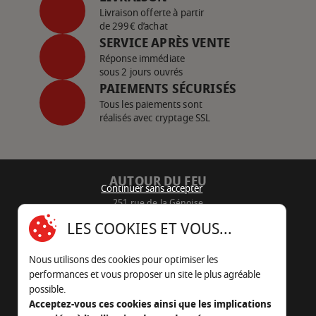
Livraison offerte à partir
de 299€ d’achat
SERVICE APRÈS VENTE
Réponse immédiate
sous 2 jours ouvrés
PAIEMENTS SÉCURISÉS
Tous les paiements sont
réalisés avec cryptage SSL
AUTOUR DU FEU
Continuer sans accepter
251 rue de la Génoise
16430 Champniers - France
LES COOKIES ET VOUS...
05 45 22 98 09
Nous utilisons des cookies pour optimiser les
Nous envoyer un e-mail
performances et vous proposer un site le plus agréable
possible.
Acceptez-vous ces cookies ainsi que les implications