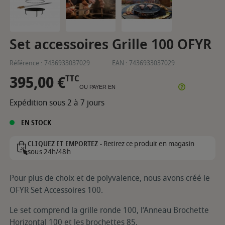
Set accessoires Grille 100 OFYR
Référence :
7436933037029
EAN :
7436933037029
395,00 €
TTC
OU PAYER EN
Expédition sous 2 à 7 jours
EN STOCK
Retirez ce produit en magasin
CLIQUEZ ET EMPORTEZ -
sous 24h/48h
Pour plus de choix et de polyvalence, nous avons créé le
OFYR Set Accessoires 100.
Le set comprend la grille ronde 100, l’Anneau Brochette
Horizontal 100 et les brochettes 85.