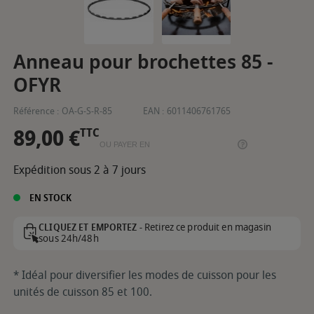
Anneau pour brochettes 85 -
OFYR
Référence :
OA-G-S-R-85
EAN :
6011406761765
89,00 €
TTC
OU PAYER EN
Expédition sous 2 à 7 jours
EN STOCK
Retirez ce produit en magasin
CLIQUEZ ET EMPORTEZ -
sous 24h/48h
* Idéal pour diversifier les modes de cuisson pour les
unités de cuisson 85 et 100.