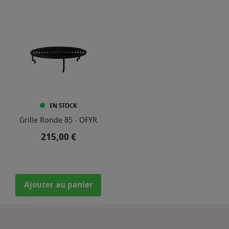
EN STOCK
Grille Ronde 85 - OFYR
Prix
215,00 €
Ajouter au panier