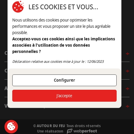
16430 Champniers - France
LES COOKIES ET VOUS...
05 45 22 98 09
Nous utilisons des cookies pour optimiser les
Nous envoyer un e-mail
performances et vous proposer un site le plus agréable
possible.
Acceptez-vous ces cookies ainsi que les implications
associées à l'utilisation de vos données
personnelles ?
CÔTÉ OUTDOOR
Continuer sans accepter
Déclaration relative aux cookies mise à jour le : 12/06/2023
CÔTÉ INDOOR
Configurer
AUTOUR DE LA TABLE
J'accepte
VENIR EN BOUTIQUE
© AUTOUR DU FEU
Tous droits réservés
Une réalisation