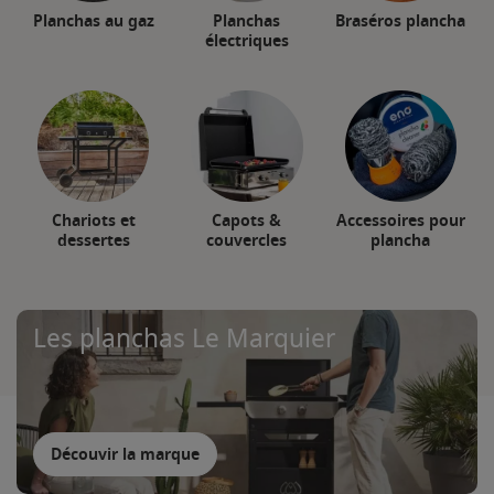
Planchas au gaz
Planchas
Braséros plancha
électriques
Chariots et
Capots &
Accessoires pour
dessertes
couvercles
plancha
Les planchas Le Marquier
Découvir la marque