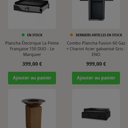
EN STOCK
DERNIERS ARTICLES EN STOCK
Plancha Électrique La Petite
Combo Plancha Fusion 60 Gaz
Française 150 DUO - Le
+ Chariot Acier galvanisé Gris -
Marquier
ENO
Prix
Prix
399,00 €
999,00 €
Ajouter au panier
Ajouter au panier