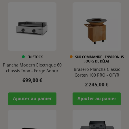
EN STOCK
SUR COMMANDE - ENVIRON 15
JOURS DE DÉLAI
Plancha Modern Electrique 60
Brasero Plancha Classic
chassis Inox - Forge Adour
Corten 100 PRO - OFYR
Prix
699,00 €
Prix
2 245,00 €
Ajouter au panier
Ajouter au panier