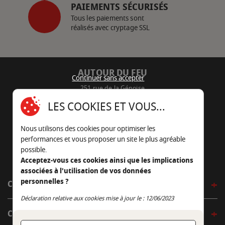
PAIEMENTS SÉCURISÉS
Tous les paiements sont
réalisés avec cryptage SSL
AUTOUR DU FEU
Continuer sans accepter
251 rue de la Génoise
16430 Champniers - France
LES COOKIES ET VOUS...
05 45 22 98 09
Nous utilisons des cookies pour optimiser les
Nous envoyer un e-mail
performances et vous proposer un site le plus agréable
possible.
Acceptez-vous ces cookies ainsi que les implications
associées à l'utilisation de vos données
personnelles ?
CÔTÉ OUTDOOR
Continuer sans accepter
Déclaration relative aux cookies mise à jour le : 12/06/2023
CÔTÉ INDOOR