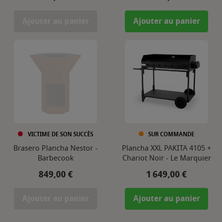
Ajouter au panier
Ajouter au panier
VICTIME DE SON SUCCÈS
SUR COMMANDE
Brasero Plancha Nestor -
Plancha XXL PAKITA 4105 +
Barbecook
Chariot Noir - Le Marquier
Prix
Prix
849,00 €
1 649,00 €
Ajouter au panier
Ajouter au panier