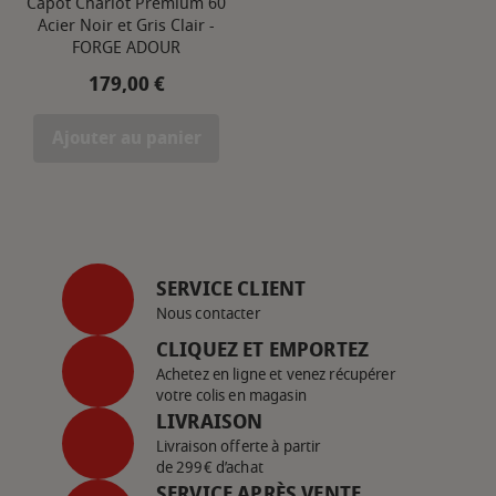
Capot Chariot Premium 60
Acier Noir et Gris Clair -
FORGE ADOUR
Prix
179,00 €
Ajouter au panier
SERVICE CLIENT
Nous contacter
CLIQUEZ ET EMPORTEZ
Achetez en ligne et venez récupérer
votre colis en magasin
LIVRAISON
Livraison offerte à partir
de 299€ d’achat
SERVICE APRÈS VENTE