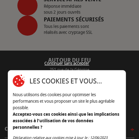
Réponse immédiate
sous 2 jours ouvrés
PAIEMENTS SÉCURISÉS
Tous les paiements sont
réalisés avec cryptage SSL
AUTOUR DU FEU
Continuer sans accepter
251 rue de la Génoise
16430 Champniers - France
LES COOKIES ET VOUS...
05 45 22 98 09
Nous utilisons des cookies pour optimiser les
Nous envoyer un e-mail
performances et vous proposer un site le plus agréable
possible.
Acceptez-vous ces cookies ainsi que les implications
associées à l'utilisation de vos données
personnelles ?
CÔTÉ OUTDOOR
Continuer sans accepter
Déclaration relative aux cookies mise à jour le : 12/06/2023