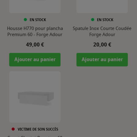
EN STOCK
EN STOCK
Housse H770 pour plancha
Spatule Inox Courte Coudée
Premium 60 - Forge Adour
Forge Adour
Prix
Prix
49,00 €
20,00 €
Ajouter au panier
Ajouter au panier
VICTIME DE SON SUCCÈS