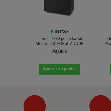
EN STOCK
Housse H790 pour chariot
H
Modern 60 -FORGE ADOUR
Mod
79,00 €
Prix
Ajouter au panier