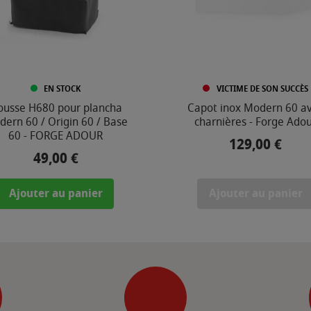
EN STOCK
VICTIME DE SON SUCCÈS
ousse H680 pour plancha
Capot inox Modern 60 a
ern 60 / Origin 60 / Base
charnières - Forge Ado
60 - FORGE ADOUR
129,00 €
Prix
49,00 €
Prix
Ajouter au panier
Ajouter au panier