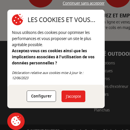
Continuer sans accepter
SERVICE CLIENT
CLIQUEZ ET EM
LES COOKIES ET VOUS...
Nous contacter
Achetez en ligne et vene
votre colis en ma
Nous utilisons des cookies pour optimiser les
performances et vous proposer un site le plus
agréable possible.
Acceptez-vous ces cookies ainsi que les
AUTOUR DU FEU
CÔTÉ OUTDOO
implications associées à l'utilisation de vos
05 45 22 98 09
Promotions
données personnelles ?
Barbecues
Déclaration relative aux cookies mise à jour le :
Nous envoyer un e-mail
Continuer sans accepter
12/06/2023
Braseros
Cuisines d'extérieur
Fumoirs
Configurer
J'accepte
Pizza
Planchas