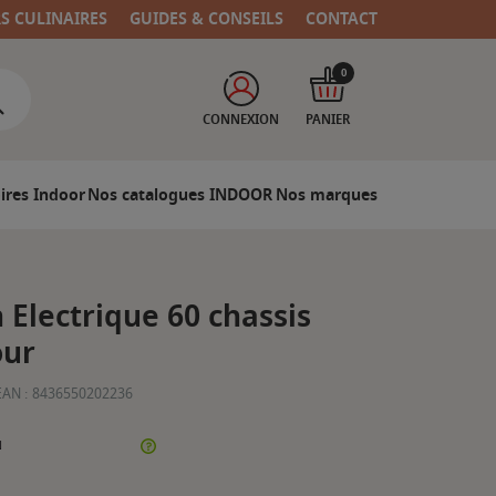
RS CULINAIRES
GUIDES & CONSEILS
CONTACT
0
CONNEXION
PANIER
ires Indoor
Nos catalogues INDOOR
Nos marques
Electrique 60 chassis
our
EAN :
8436550202236
N