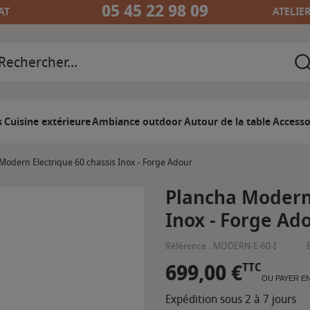
05 45 22 98 09
AT
ATELIE
s
Cuisine extérieure
Ambiance outdoor
Autour de la table
Accesso
Modern Electrique 60 chassis Inox - Forge Adour
Plancha Modern 
Inox - Forge Ad
Référence :
MODERN-E-60-I
699,00 €
TTC
OU PAYER E
Expédition sous 2 à 7 jours