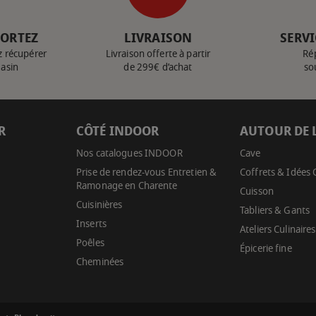
PORTEZ
LIVRAISON
SERVI
z récupérer
Livraison offerte à partir
Ré
gasin
de 299€ d’achat
so
R
CÔTÉ INDOOR
AUTOUR DE 
Nos catalogues INDOOR
Cave
Prise de rendez-vous Entretien &
Coffrets & Idées
Ramonage en Charente
Cuisson
Cuisinières
Tabliers & Gants
Inserts
Ateliers Culinaires
Poêles
Épicerie fine
Cheminées