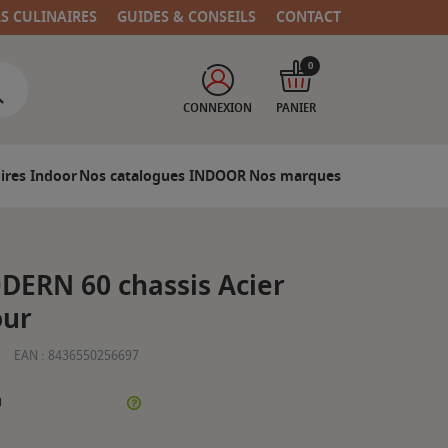
RS CULINAIRES
GUIDES & CONSEILS
CONTACT
0
CONNEXION
PANIER
ires Indoor
Nos catalogues INDOOR
Nos marques
DERN 60 chassis Acier
our
EAN :
8436550256697
N