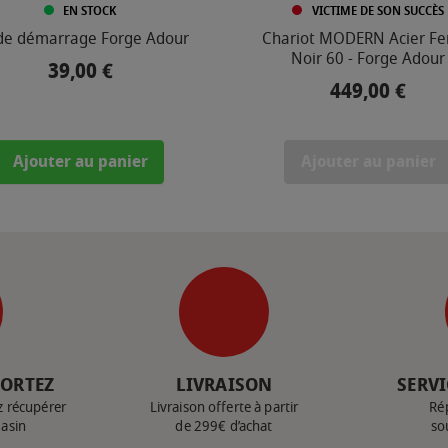
EN STOCK
VICTIME DE SON SUCCÈS
 de démarrage Forge Adour
Chariot MODERN Acier F
Noir 60 - Forge Adour
39,00 €
Prix
449,00 €
Prix
Ajouter au panier
Ajouter au panier
PORTEZ
LIVRAISON
SERVI
z récupérer
Livraison offerte à partir
Ré
gasin
de 299€ d’achat
so