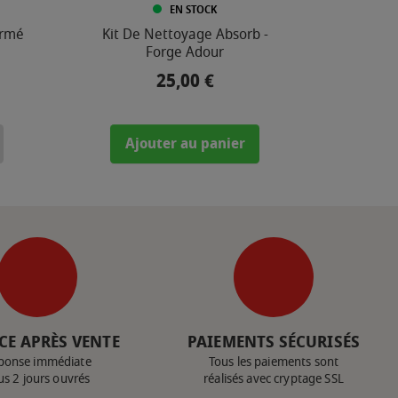
EN STOCK
ermé
Kit De Nettoyage Absorb -
Forge Adour
25,00 €
Prix
Ajouter au panier
CE APRÈS VENTE
PAIEMENTS SÉCURISÉS
ponse immédiate
Tous les paiements sont
us 2 jours ouvrés
réalisés avec cryptage SSL