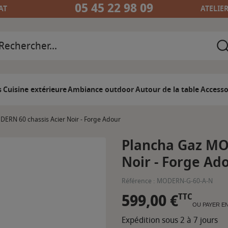
05 45 22 98 09
AT
ATELIE
s
Cuisine extérieure
Ambiance outdoor
Autour de la table
Accesso
ERN 60 chassis Acier Noir - Forge Adour
Plancha Gaz MO
Noir - Forge Ad
Référence :
MODERN-G-60-A-N
599,00 €
TTC
OU PAYER E
Expédition sous 2 à 7 jours