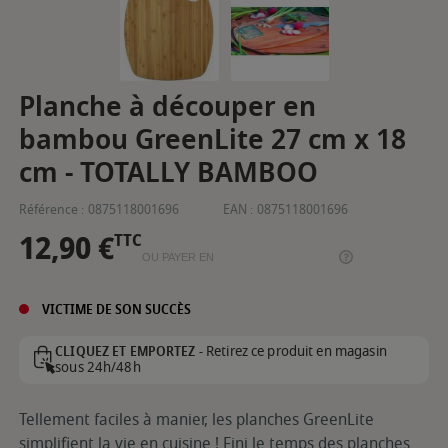
Planche à découper en
bambou GreenLite 27 cm x 18
cm - TOTALLY BAMBOO
Référence :
0875118001696
EAN :
0875118001696
12,90 €
TTC
OU PAYER EN
VICTIME DE SON SUCCÈS
Retirez ce produit en magasin
CLIQUEZ ET EMPORTEZ -
sous 24h/48h
Tellement faciles à manier, les planches GreenLite
simplifient la vie en cuisine ! Fini le temps des planches