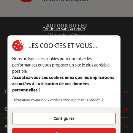
AUTOUR DU FEU
Continuer sans accepter
251 rue de la Génoise
16430 Champniers - France
LES COOKIES ET VOUS...
05 45 22 98 09
Nous utilisons des cookies pour optimiser les
Nous envoyer un e-mail
performances et vous proposer un site le plus agréable
possible.
Acceptez-vous ces cookies ainsi que les implications
associées à l'utilisation de vos données
personnelles ?
CÔTÉ OUTDOOR
Continuer sans accepter
Déclaration relative aux cookies mise à jour le : 12/06/2023
CÔTÉ INDOOR
Configurer
AUTOUR DE LA TABLE