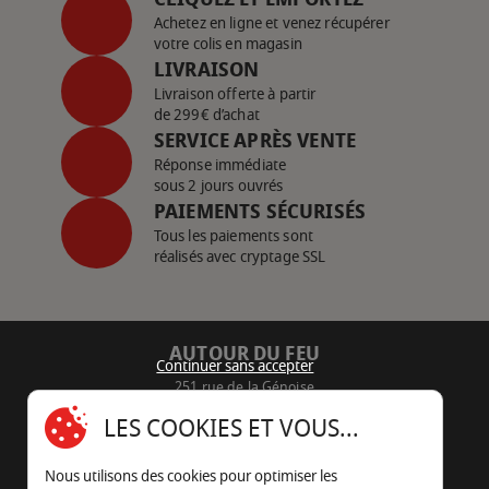
Achetez en ligne et venez récupérer
votre colis en magasin
LIVRAISON
Livraison offerte à partir
de 299€ d’achat
SERVICE APRÈS VENTE
Réponse immédiate
sous 2 jours ouvrés
PAIEMENTS SÉCURISÉS
Tous les paiements sont
réalisés avec cryptage SSL
AUTOUR DU FEU
Continuer sans accepter
251 rue de la Génoise
16430 Champniers - France
LES COOKIES ET VOUS...
05 45 22 98 09
Nous utilisons des cookies pour optimiser les
Nous envoyer un e-mail