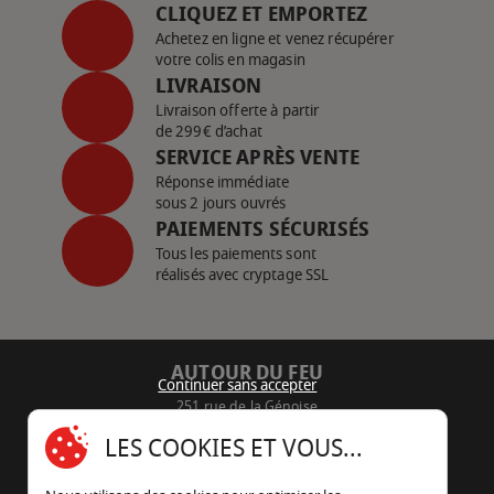
CLIQUEZ ET EMPORTEZ
Achetez en ligne et venez récupérer
votre colis en magasin
LIVRAISON
Livraison offerte à partir
de 299€ d’achat
SERVICE APRÈS VENTE
Réponse immédiate
sous 2 jours ouvrés
PAIEMENTS SÉCURISÉS
Tous les paiements sont
réalisés avec cryptage SSL
AUTOUR DU FEU
Continuer sans accepter
251 rue de la Génoise
16430 Champniers - France
LES COOKIES ET VOUS...
05 45 22 98 09