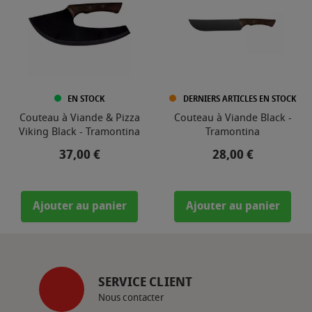
EN STOCK
DERNIERS ARTICLES EN STOCK
Couteau à Viande & Pizza
Couteau à Viande Black -
Viking Black - Tramontina
Tramontina
Prix
Prix
37,00 €
28,00 €
Ajouter au panier
Ajouter au panier
SERVICE CLIENT
Nous contacter