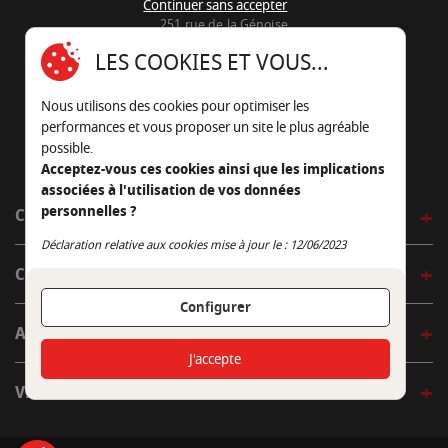
Continuer sans accepter
251 rue de la Génoise
16430 Champniers - France
LES COOKIES ET VOUS...
05 45 22 98 09
Nous utilisons des cookies pour optimiser les
Nous envoyer un e-mail
performances et vous proposer un site le plus agréable
possible.
Acceptez-vous ces cookies ainsi que les implications
associées à l'utilisation de vos données
personnelles ?
CÔTÉ OUTDOOR
Continuer sans accepter
Déclaration relative aux cookies mise à jour le : 12/06/2023
CÔTÉ INDOOR
Configurer
AUTOUR DE LA TABLE
J'accepte
VENIR EN BOUTIQUE