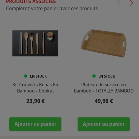
PRODUITS ASSOCIÉS
Complétez votre panier avec ces produits
EN STOCK
EN STOCK
Kit Couverts Repas En
Plateau de service en
Bambou - Cookut
Bamboo - TOTALLY BAMBOO
Prix
Prix
23,90 €
49,90 €
Ajouter au panier
Ajouter au panier