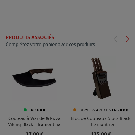
PRODUITS ASSOCIÉS
Complétez votre panier avec ces produits
EN STOCK
DERNIERS ARTICLES EN STOCK
Couteau à Viande & Pizza
Bloc de Couteaux 5 pcs Black
Viking Black - Tramontina
- Tramontina
Prix
Prix
37,00 €
125,00 €