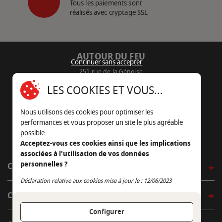
Tous les paiements sont
réalisés avec cryptage SSL
AUTOUR DU FEU
Continuer sans accepter
251 rue de la Génoise
16430 Champniers - France
LES COOKIES ET VOUS...
05 45 22 98 09
Nous utilisons des cookies pour optimiser les
Nous envoyer un e-mail
performances et vous proposer un site le plus agréable
possible.
Acceptez-vous ces cookies ainsi que les implications
associées à l'utilisation de vos données
personnelles ?
CÔTÉ OUTDOOR
Continuer sans accepter
Déclaration relative aux cookies mise à jour le : 12/06/2023
CÔTÉ INDOOR
Configurer