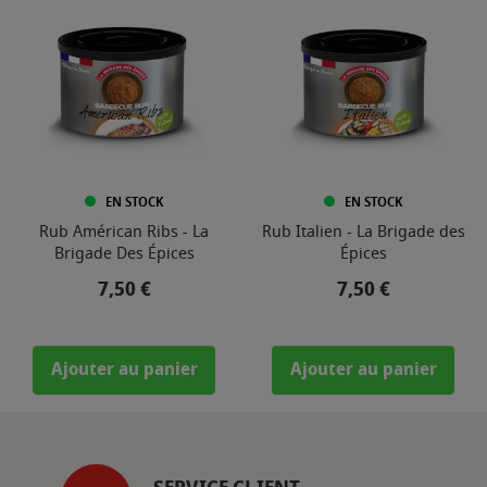
EN STOCK
EN STOCK
Rub Américan Ribs - La
Rub Italien - La Brigade des
Brigade Des Épices
Épices
Prix
Prix
7,50 €
7,50 €
Ajouter au panier
Ajouter au panier