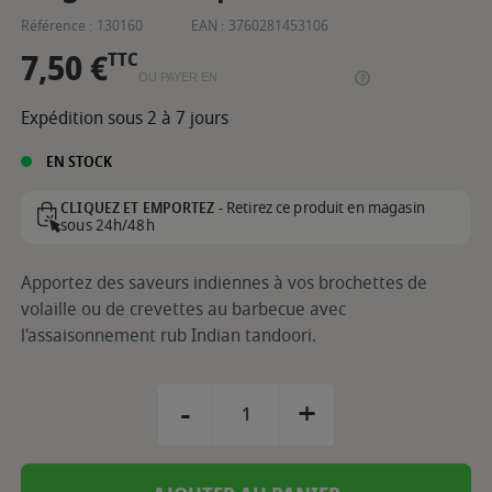
Référence :
130160
EAN :
3760281453106
7,50 €
TTC
OU PAYER EN
Expédition sous 2 à 7 jours
EN STOCK
Retirez ce produit en magasin
CLIQUEZ ET EMPORTEZ -
sous 24h/48h
Apportez des saveurs indiennes à vos brochettes de
volaille ou de crevettes au barbecue avec
l'assaisonnement rub Indian tandoori.
-
+