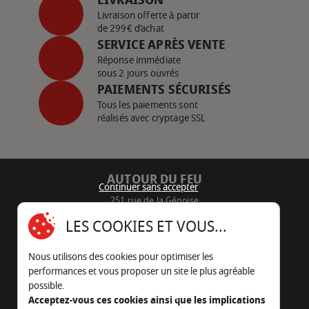
Livraison offerte à partir
de 299€ d’achat
SERVICE APRÈS VENTE
Réponse immédiate
sous 2 jours ouvrés
PAIEMENTS SÉCURISÉS
Tous les paiements sont
réalisés avec cryptage SSL
AUTOUR DU FEU
Continuer sans accepter
251 rue de la Génoise
16430 Champniers - France
LES COOKIES ET VOUS...
05 45 22 98 09
Nous utilisons des cookies pour optimiser les
Nous envoyer un e-mail
performances et vous proposer un site le plus agréable
possible.
Acceptez-vous ces cookies ainsi que les implications