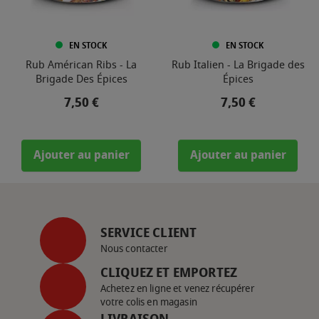
EN STOCK
EN STOCK
Rub Américan Ribs - La
Rub Italien - La Brigade des
Brigade Des Épices
Épices
Prix
Prix
7,50 €
7,50 €
Ajouter au panier
Ajouter au panier
SERVICE CLIENT
Nous contacter
CLIQUEZ ET EMPORTEZ
Achetez en ligne et venez récupérer
votre colis en magasin
LIVRAISON