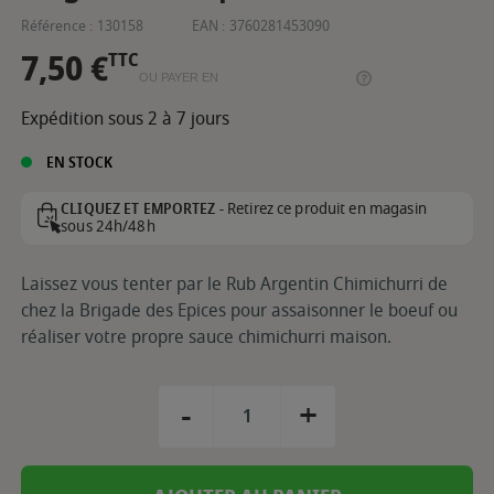
Référence :
130158
EAN :
3760281453090
7,50 €
TTC
OU PAYER EN
Expédition sous 2 à 7 jours
EN STOCK
Retirez ce produit en magasin
CLIQUEZ ET EMPORTEZ -
sous 24h/48h
Laissez vous tenter par le Rub Argentin Chimichurri de
chez la Brigade des Epices pour assaisonner le boeuf ou
réaliser votre propre sauce chimichurri maison.
-
+