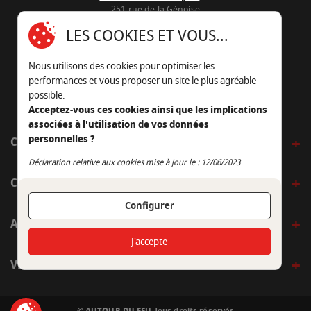
251 rue de la Génoise
16430 Champniers - France
LES COOKIES ET VOUS...
05 45 22 98 09
Nous utilisons des cookies pour optimiser les
Nous envoyer un e-mail
performances et vous proposer un site le plus agréable
possible.
Acceptez-vous ces cookies ainsi que les implications
associées à l'utilisation de vos données
personnelles ?
CÔTÉ OUTDOOR
Continuer sans accepter
Déclaration relative aux cookies mise à jour le : 12/06/2023
CÔTÉ INDOOR
Configurer
AUTOUR DE LA TABLE
J'accepte
VENIR EN BOUTIQUE