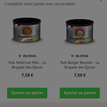
Complétez votre panier avec ces produits
EN STOCK
EN STOCK
Rub Américan Ribs - La
Rub Burger Booster - La
Brigade Des Épices
Brigade des Épices
Prix
Prix
7,50 €
7,50 €
Ajouter au panier
Ajouter au panier